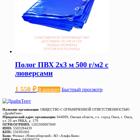
Полог ПВХ 2х3 м 500 г/м2 с
люверсами
1 550
₽
В корзину
Быстрый просмотр
Название организации:
ОБЩЕСТВО С ОГРАНИЧЕННОЙ ОТВЕТСТВЕННОСТЬЮ
«ДрайвТент»
Юридический адрес организации:
644009, Омская область, г.о. город Омск, г. Омск,
ул. 20 лет РККА, д. 179
ОГРН/ОГРНИП:
1265500007849
ИНН:
5503284439
КПП:
550301001
Банк:
Филиал «Новосибирский» АО «Альфа-Банк»
БИК банка:
045004774