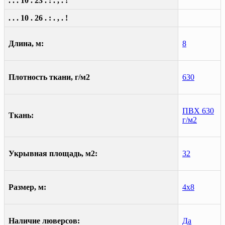
. . . 10 . 23 . : . , . !
. . . 10 . 26 . : . , . !
Длина, м:
8
Плотность ткани, г/м2
630
ПВХ 630
Ткань:
г/м2
Укрывная площадь, м2:
32
Размер, м:
4х8
Наличие люверсов:
Да