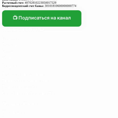
Расчетный счет:
40702810223050017529
Корреспондентский счет банка:
30101810600000000774
📺 Подписаться на канал
Основные разделы
Главная
Каталог
О нас
Блог
Услуги
Термосумка на заказ
Тарпаулиновые пологи
Торговые палатки
Собственное производство
Личный кабинет
Мой аккаунт