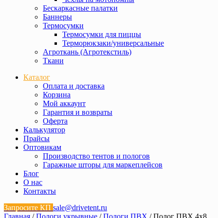
Бескаркасные палатки
Баннеры
Термосумки
Термосумки для пиццы
Терморюкзаки/универсальные
Агроткань (Агротекстиль)
Ткани
Каталог
Оплата и доставка
Корзина
Мой аккаунт
Гарантия и возвраты
Оферта
Калькулятор
Прайсы
Оптовикам
Производство тентов и пологов
Гаражные шторы для маркеплейсов
Блог
О нас
Контакты
Запросите КП
sale@drivetent.ru
Главная
/
Пологи укрывные
/
Пологи ПВХ
/ Полог ПВХ 4х8