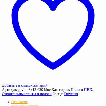
630
г/
м²
с
люверсами
Добавить в список желаний
Артикул:
ppvh-t-8х12-630-blue
Категории:
Пологи ПВХ
,
Строительные тенты и пологи
Бренд:
Drivetent
Описание