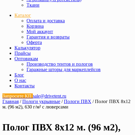
Ткани
Каталог
Оплата и доставка
Корзина
Мой аккаунт
Гарантия и возвраты
Оферта
Калькулятор
Прайсы
Оптовикам
Производство тентов и пологов
Гаражные шторы для маркеплейсов
Блог
О нас
Контакты
Запросите КП
sale@drivetent.ru
Главная
/
Пологи укрывные
/
Пологи ПВХ
/ Полог ПВХ 8х12
м. (96 м2), 630 г/м² с люверсами
Полог ПВХ 8х12 м. (96 м2),