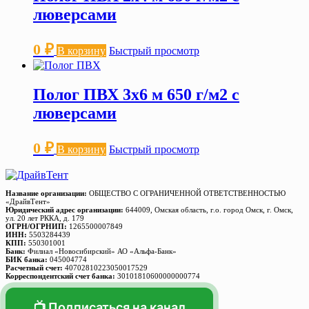
люверсами
0
₽
В корзину
Быстрый просмотр
Полог ПВХ 3х6 м 650 г/м2 с
люверсами
0
₽
В корзину
Быстрый просмотр
Название организации:
ОБЩЕСТВО С ОГРАНИЧЕННОЙ ОТВЕТСТВЕННОСТЬЮ
«ДрайвТент»
Юридический адрес организации:
644009, Омская область, г.о. город Омск, г. Омск,
ул. 20 лет РККА, д. 179
ОГРН/ОГРНИП:
1265500007849
ИНН:
5503284439
КПП:
550301001
Банк:
Филиал «Новосибирский» АО «Альфа-Банк»
БИК банка:
045004774
Расчетный счет:
40702810223050017529
Корреспондентский счет банка:
30101810600000000774
📺 Подписаться на канал