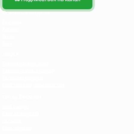
Основные разделы
Главная
Каталог
О нас
Блог
Услуги
Термосумка на заказ
Тарпаулиновые пологи
Торговые палатки
Собственное производство
Личный кабинет
Мой аккаунт
Список желаний
Корзина
Оформление