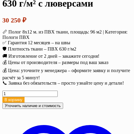
630 г/м² с люверсами
30 250
₽
📏 Полог 8х12 м. из ПВХ ткани, площадь: 96 м2 | Категория:
Пологи ПВХ
✅ Гарантия 12 месяцев – на швы
🛡️ Плотность ткани – ПВХ 630 г/м2
🚚 Изготовление от 2 дней – закажите сегодня!
💰 Цены от производителя – размеры под ваш заказ
💰 Цена: уточните у менеджера – оформите заявку и получите
расчёт за 5 минут!
📞 Заявка без обязательств – просто узнайте цену и детали!
Количество
товара
В корзину
Полог
Уточнить наличие и стоимость
ПВХ
8х12
м.
(96
м2),