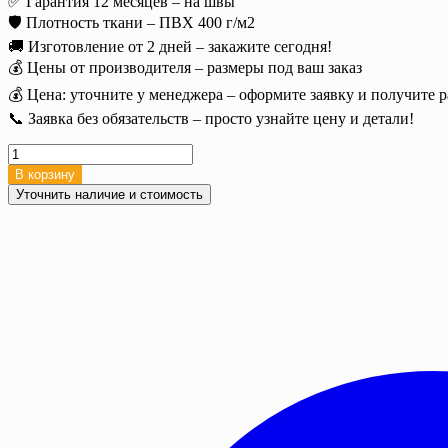
✅ Гарантия 12 месяцев – на швы
🛡️ Плотность ткани – ПВХ 400 г/м2
🚚 Изготовление от 2 дней – закажите сегодня!
💰 Цены от производителя – размеры под ваш заказ
💰 Цена: уточните у менеджера – оформите заявку и получите р
📞 Заявка без обязательств – просто узнайте цену и детали!
Количество
товара
В корзину
Полог
Уточнить наличие и стоимость
тент
ПВХ
12х12
м.
(144
м2),
400
г/
м²
с
люверсами