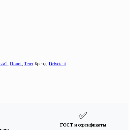
г/м2
,
Полог
,
Тент
Бренд:
Drivetent
✅
ГОСТ и сертификаты
кань