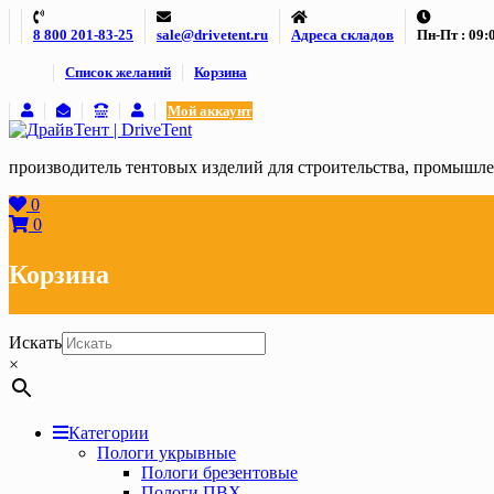
Skip
8 800 201-83-25
sale@drivetent.ru
Адреса складов
Пн-Пт : 09:0
to
content
Список желаний
Корзина
Мой аккаунт
производитель тентовых изделий для строительства, промыш
0
0
Корзина
Искать
×
Категории
Пологи укрывные
Пологи брезентовые
Пологи ПВХ