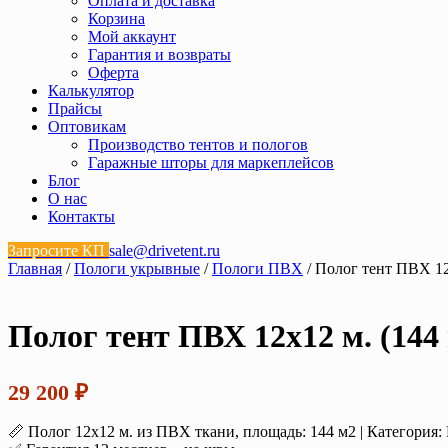
Оплата и доставка
Корзина
Мой аккаунт
Гарантия и возвраты
Оферта
Калькулятор
Прайсы
Оптовикам
Производство тентов и пологов
Гаражные шторы для маркеплейсов
Блог
О нас
Контакты
Запросите КП
sale@drivetent.ru
Главная
/
Пологи укрывные
/
Пологи ПВХ
/ Полог тент ПВХ 12х
Полог тент ПВХ 12х12 м. (144 
29 200
₽
📏 Полог 12х12 м. из ПВХ ткани, площадь: 144 м2 | Категория