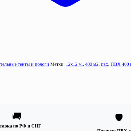
тельные тенты и пологи
Метки:
12х12 м.
,
400 м2
,
пвх
,
ПВХ 400 
🚚
🛡️
тавка по РФ и СНГ
Прочная ПВХ-т