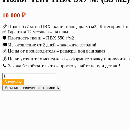
10 000
₽
📏 Полог 5х7 м. из ПВХ ткани, площадь: 35 м2 | Категория: П
✅ Гарантия 12 месяцев – на швы
🛡️ Плотность ткани – ПВХ 550 г/м2
🚚 Изготовление от 2 дней – закажите сегодня!
💰 Цены от производителя – размеры под ваш заказ
💰 Цена: уточните у менеджера – оформите заявку и получите р
📞 Заявка без обязательств – просто узнайте цену и детали!
Количество
товара
В корзину
Полог
Уточнить наличие и стоимость
тент
ПВХ
5х7
м.
(35
м2),
550
г/