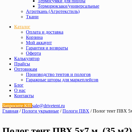
Термосумки для пиццы
Терморюкзаки/универсальные
Агроткань (Агротекстиль)
Ткани
Каталог
Оплата и доставка
Корзина
Мой аккаунт
Гарантия и возвраты
Оферта
Калькулятор
Прайсы
Оптовикам
Производство тентов и пологов
Гаражные шторы для маркеплейсов
Блог
О нас
Контакты
Запросите КП
sale@drivetent.ru
Главная
/
Пологи укрывные
/
Пологи ПВХ
/ Полог тент ПВХ 5х7
Полог тент ПВХ 5х7 м. (35 м2)