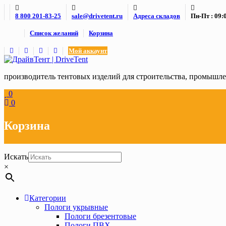
Skip
8 800 201-83-25
sale@drivetent.ru
Адреса складов
Пн-Пт : 09:0
to
content
Список желаний
Корзина
Мой аккаунт
производитель тентовых изделий для строительства, промыш
0
0
Корзина
Искать
×
Категории
Пологи укрывные
Пологи брезентовые
Пологи ПВХ