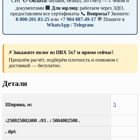
СНГ 💳
Оплата:
онлайн, безнал, по счёту — с чеком и
документами 🏢
Для юрлиц:
работаем через ЭДО,
предоставляем все сертификаты 📞
Вопросы?
Звоните:
8-800-201-83-25
или
+7 904 887-49-17
💬 Пишите в
WhatsApp
/
Telegram
⚡ Закажите полог из ПВХ 5х7 м прямо сейчас!
Пришлём расчёт, подберём плотность и поможем с
доставкой — бесплатно.
Детали
Ширина, м:
5
:250025002400 .:93 . : 5004002500 .
, dpi: