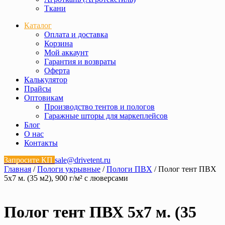
Ткани
Каталог
Оплата и доставка
Корзина
Мой аккаунт
Гарантия и возвраты
Оферта
Калькулятор
Прайсы
Оптовикам
Производство тентов и пологов
Гаражные шторы для маркеплейсов
Блог
О нас
Контакты
Запросите КП
sale@drivetent.ru
Главная
/
Пологи укрывные
/
Пологи ПВХ
/ Полог тент ПВХ
5х7 м. (35 м2), 900 г/м² с люверсами
Полог тент ПВХ 5х7 м. (35