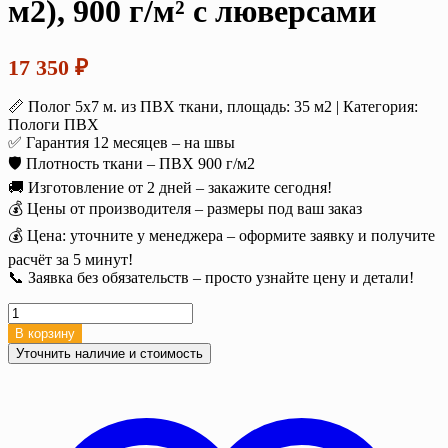
м2), 900 г/м² с люверсами
17 350
₽
📏 Полог 5х7 м. из ПВХ ткани, площадь: 35 м2 | Категория:
Пологи ПВХ
✅ Гарантия 12 месяцев – на швы
🛡️ Плотность ткани – ПВХ 900 г/м2
🚚 Изготовление от 2 дней – закажите сегодня!
💰 Цены от производителя – размеры под ваш заказ
💰 Цена: уточните у менеджера – оформите заявку и получите
расчёт за 5 минут!
📞 Заявка без обязательств – просто узнайте цену и детали!
Количество
товара
В корзину
Полог
Уточнить наличие и стоимость
тент
ПВХ
5х7
м.
(35