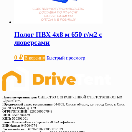
Полог ПВХ 4х8 м 650 г/м2 с
люверсами
0
₽
В корзину
Быстрый просмотр
Название организации:
ОБЩЕСТВО С ОГРАНИЧЕННОЙ ОТВЕТСТВЕННОСТЬЮ
«ДрайвТент»
Юридический адрес организации:
644009, Омская область, г.о. город Омск, г. Омск,
ул. 20 лет РККА, д. 179
ОГРН/ОГРНИП:
1265500007849
ИНН:
5503284439
КПП:
550301001
Банк:
Филиал «Новосибирский» АО «Альфа-Банк»
БИК банка:
045004774
Расчетный счет:
40702810223050017529