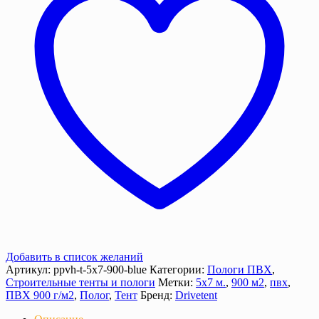
м2),
900
г/
м²
с
люверсами
Добавить в список желаний
Артикул:
ppvh-t-5х7-900-blue
Категории:
Пологи ПВХ
,
Строительные тенты и пологи
Метки:
5х7 м.
,
900 м2
,
пвх
,
ПВХ 900 г/м2
,
Полог
,
Тент
Бренд:
Drivetent