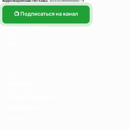
Корреспондентский счет банка:
30101810600000000774
📺 Подписаться на канал
Основные разделы
Главная
Каталог
О нас
Блог
Услуги
Термосумка на заказ
Тарпаулиновые пологи
Торговые палатки
Собственное производство
Личный кабинет
Мой аккаунт
Список желаний