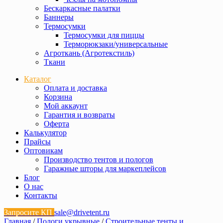
Бескаркасные палатки
Баннеры
Термосумки
Термосумки для пиццы
Терморюкзаки/универсальные
Агроткань (Агротекстиль)
Ткани
Каталог
Оплата и доставка
Корзина
Мой аккаунт
Гарантия и возвраты
Оферта
Калькулятор
Прайсы
Оптовикам
Производство тентов и пологов
Гаражные шторы для маркеплейсов
Блог
О нас
Контакты
Запросите КП
sale@drivetent.ru
Главная
/
Пологи укрывные
/
Строительные тенты и