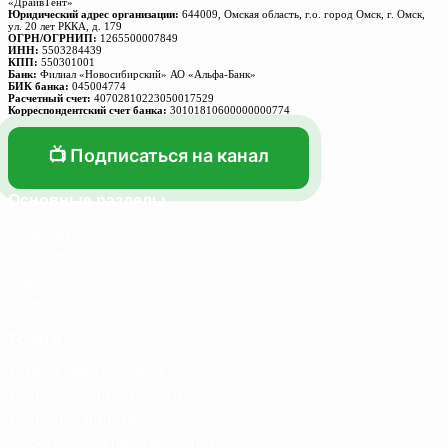
«ДрайвТент»
Юридический адрес организации:
644009, Омская область, г.о. город Омск, г. Омск,
ул. 20 лет РККА, д. 179
ОГРН/ОГРНИП:
1265500007849
ИНН:
5503284439
КПП:
550301001
Банк:
Филиал «Новосибирский» АО «Альфа-Банк»
БИК банка:
045004774
Расчетный счет:
40702810223050017529
Корреспондентский счет банка:
30101810600000000774
📺 Подписаться на канал
Основные разделы
Главная
Каталог
О нас
Блог
Услуги
Термосумка на заказ
Тарпаулиновые пологи
Торговые палатки
Собственное производство