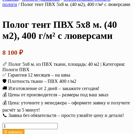
пологи
/ Полог тент ПВХ 5х8 м. (40 м2), 400 г/м² с люверсами
Полог тент ПВХ 5х8 м. (40
м2), 400 г/м² с люверсами
8 100
₽
📏 Полог 5х8 м. из ПВХ ткани, площадь: 40 м2 | Категория:
Пологи ПВХ
✅ Гарантия 12 месяцев – на швы
🛡️ Плотность ткани – ПВХ 400 г/м2
🚚 Изготовление от 2 дней – закажите сегодня!
💰 Цены от производителя – размеры под ваш заказ
💰 Цена: уточните у менеджера – оформите заявку и получите
расчёт за 5 минут!
📞 Заявка без обязательств – просто узнайте цену и детали!
Количество
товара
В корзину