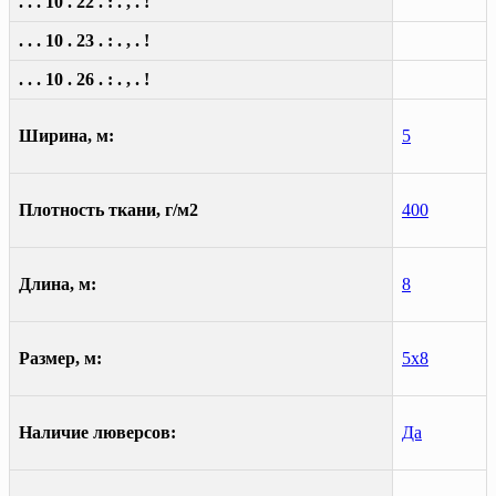
. . . 10 . 22 . : . , . !
. . . 10 . 23 . : . , . !
. . . 10 . 26 . : . , . !
Ширина, м:
5
Плотность ткани, г/м2
400
Длина, м:
8
Размер, м:
5х8
Наличие люверсов:
Да