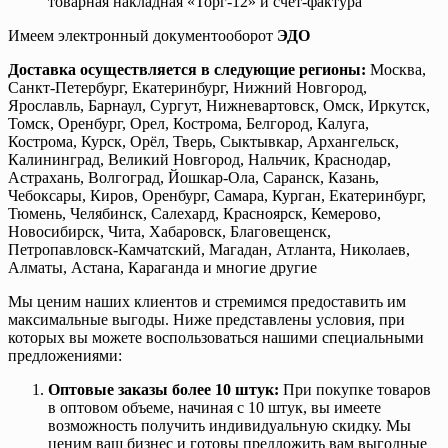
товарная накладная «Торг-12» и счет-фактура
Имеем электронный документооборот
ЭДО
Доставка осуществляется в следующие регионы:
Москва,
Санкт-Петербург, Екатеринбург, Нижний Новгород,
Ярославль, Барнаул, Сургут, Нижневартовск, Омск, Иркутск,
Томск, Оренбург, Орел, Кострома, Белгород, Калуга,
Кострома, Курск, Орёл, Тверь, Сыктывкар, Архангельск,
Калининград, Великий Новгород, Нальчик, Краснодар,
Астрахань, Волгоград, Йошкар-Ола, Саранск, Казань,
Чебоксары, Киров, Оренбург, Самара, Курган, Екатеринбург,
Тюмень, Челябинск, Салехард, Красноярск, Кемерово,
Новосибирск, Чита, Хабаровск, Благовещенск,
Петропавловск-Камчатский, Магадан, Атланта, Николаев,
Алматы, Астана, Караганда и многие другие
Мы ценим наших клиентов и стремимся предоставить им
максимальные выгоды. Ниже представлены условия, при
которых вы можете воспользоваться нашими специальными
предложениями:
Оптовые заказы более 10 штук:
При покупке товаров
в оптовом объеме, начиная с 10 штук, вы имеете
возможность получить индивидуальную скидку. Мы
ценим ваш бизнес и готовы предложить вам выгодные