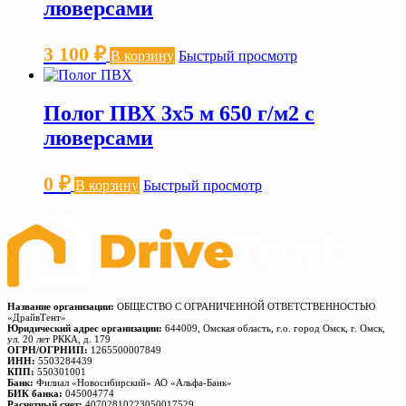
люверсами
3 100
₽
В корзину
Быстрый просмотр
Полог ПВХ 3х5 м 650 г/м2 с
люверсами
0
₽
В корзину
Быстрый просмотр
Название организации:
ОБЩЕСТВО С ОГРАНИЧЕННОЙ ОТВЕТСТВЕННОСТЬЮ
«ДрайвТент»
Юридический адрес организации:
644009, Омская область, г.о. город Омск, г. Омск,
ул. 20 лет РККА, д. 179
ОГРН/ОГРНИП:
1265500007849
ИНН:
5503284439
КПП:
550301001
Банк:
Филиал «Новосибирский» АО «Альфа-Банк»
БИК банка:
045004774
Расчетный счет:
40702810223050017529