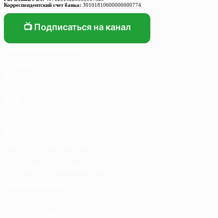
Корреспондентский счет банка:
30101810600000000774
📺 Подписаться на канал
Основные разделы
Главная
Каталог
О нас
Блог
Услуги
Термосумка на заказ
Тарпаулиновые пологи
Торговые палатки
Собственное производство
Личный кабинет
Мой аккаунт
Список желаний