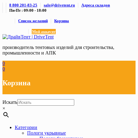
Skip
8 800 201-83-25
sale@drivetent.ru
Адреса складов
to
Пн-Пт : 09:00 - 18:00
content
Список желаний
Корзина
Мой аккаунт
производитель тентовых изделий для строительства,
промышленности и АПК
0
0
Корзина
Искать
×
Категории
Пологи укрывные