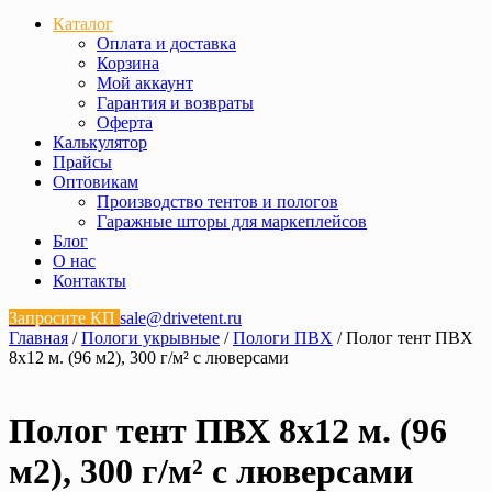
Каталог
Оплата и доставка
Корзина
Мой аккаунт
Гарантия и возвраты
Оферта
Калькулятор
Прайсы
Оптовикам
Производство тентов и пологов
Гаражные шторы для маркеплейсов
Блог
О нас
Контакты
Запросите КП
sale@drivetent.ru
Главная
/
Пологи укрывные
/
Пологи ПВХ
/ Полог тент ПВХ
8х12 м. (96 м2), 300 г/м² с люверсами
Полог тент ПВХ 8х12 м. (96
м2), 300 г/м² с люверсами