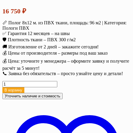
16 750
₽
📏 Полог 8х12 м. из ПВХ ткани, площадь: 96 м2 | Категория:
Пологи ПВХ
✅ Гарантия 12 месяцев – на швы
🛡️ Плотность ткани – ПВХ 300 г/м2
🚚 Изготовление от 2 дней – закажите сегодня!
💰 Цены от производителя – размеры под ваш заказ
💰 Цена: уточните у менеджера – оформите заявку и получите
расчёт за 5 минут!
📞 Заявка без обязательств – просто узнайте цену и детали!
Количество
товара
В корзину
Полог
Уточнить наличие и стоимость
тент
ПВХ
8х12
м.
(96
м2),
300