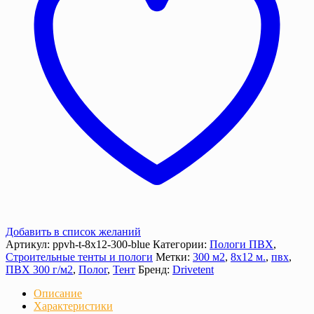
г/
м²
с
люверсами
Добавить в список желаний
Артикул:
ppvh-t-8х12-300-blue
Категории:
Пологи ПВХ
,
Строительные тенты и пологи
Метки:
300 м2
,
8х12 м.
,
пвх
,
ПВХ 300 г/м2
,
Полог
,
Тент
Бренд:
Drivetent
Описание
Характеристики