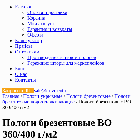
Каталог
Оплата и доставка
Корзина
Мой аккаунт
Гарантия и возвраты
Оферта
Калькулятор
Прайсы
Оптовикам
Производство тентов и пологов
Гаражные шторы для маркеплейсов
Блог
О нас
Контакты
Запросите КП
sale@drivetent.ru
Главная
/
Пологи укрывные
/
Пологи брезентовые
/
Пологи
брезентовые водоотталкивающие
/ Пологи брезентовые ВО
360/400 г/м2
Пологи брезентовые ВО
360/400 г/м2