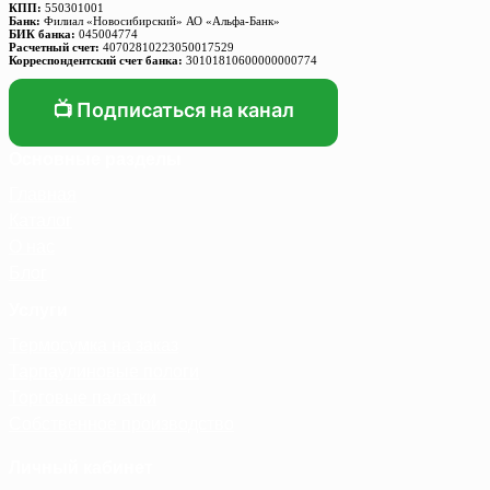
КПП:
550301001
Банк:
Филиал «Новосибирский» АО «Альфа-Банк»
БИК банка:
045004774
Расчетный счет:
40702810223050017529
Корреспондентский счет банка:
30101810600000000774
📺 Подписаться на канал
Основные разделы
Главная
Каталог
О нас
Блог
Услуги
Термосумка на заказ
Тарпаулиновые пологи
Торговые палатки
Собственное производство
Личный кабинет