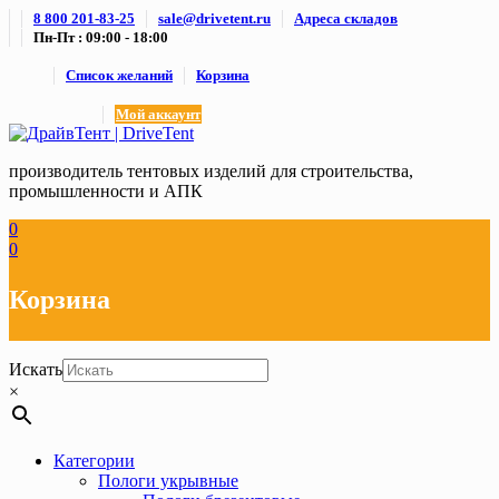
Skip
8 800 201-83-25
sale@drivetent.ru
Адреса складов
to
Пн-Пт : 09:00 - 18:00
content
Список желаний
Корзина
Мой аккаунт
производитель тентовых изделий для строительства,
промышленности и АПК
0
0
Корзина
Искать
×
Категории
Пологи укрывные