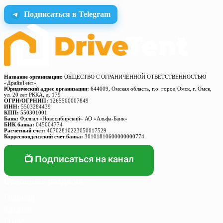
Подписаться в Telegram
Название организации:
ОБЩЕСТВО С ОГРАНИЧЕННОЙ ОТВЕТСТВЕННОСТЬЮ
«ДрайвТент»
Юридический адрес организации:
644009, Омская область, г.о. город Омск, г. Омск,
ул. 20 лет РККА, д. 179
ОГРН/ОГРНИП:
1265500007849
ИНН:
5503284439
КПП:
550301001
Банк:
Филиал «Новосибирский» АО «Альфа-Банк»
БИК банка:
045004774
Расчетный счет:
40702810223050017529
Корреспондентский счет банка:
30101810600000000774
📺 Подписаться на канал
Основные разделы
Главная
Каталог
О нас