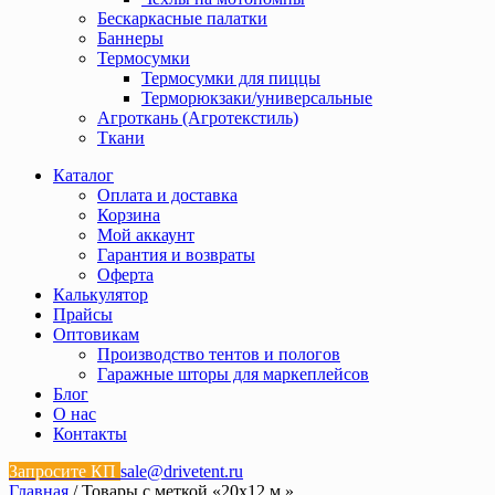
Бескаркасные палатки
Баннеры
Термосумки
Термосумки для пиццы
Терморюкзаки/универсальные
Агроткань (Агротекстиль)
Ткани
Каталог
Оплата и доставка
Корзина
Мой аккаунт
Гарантия и возвраты
Оферта
Калькулятор
Прайсы
Оптовикам
Производство тентов и пологов
Гаражные шторы для маркеплейсов
Блог
О нас
Контакты
Запросите КП
sale@drivetent.ru
Главная
/ Товары с меткой «20х12 м.»