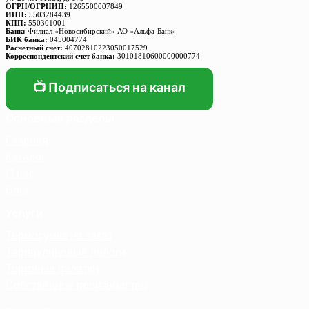
ОГРН/ОГРНИП:
1265500007849
ИНН:
5503284439
КПП:
550301001
Банк:
Филиал «Новосибирский» АО «Альфа-Банк»
БИК банка:
045004774
Расчетный счет:
40702810223050017529
Корреспондентский счет банка:
30101810600000000774
📺 Подписаться на канал
Основные разделы
Главная
Каталог
О нас
Блог
Услуги
Термосумка на заказ
Тарпаулиновые пологи
Торговые палатки
Собственное производство