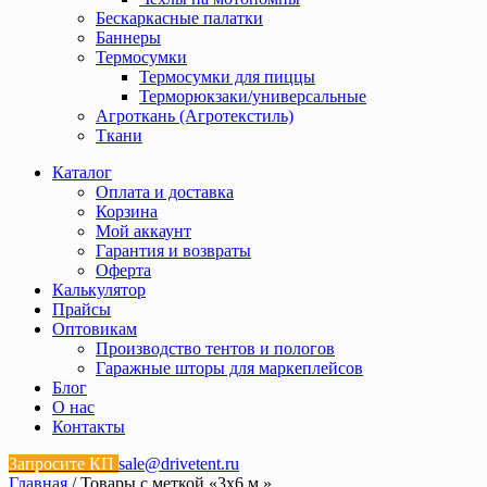
Бескаркасные палатки
Баннеры
Термосумки
Термосумки для пиццы
Терморюкзаки/универсальные
Агроткань (Агротекстиль)
Ткани
Каталог
Оплата и доставка
Корзина
Мой аккаунт
Гарантия и возвраты
Оферта
Калькулятор
Прайсы
Оптовикам
Производство тентов и пологов
Гаражные шторы для маркеплейсов
Блог
О нас
Контакты
Запросите КП
sale@drivetent.ru
Главная
/ Товары с меткой «3х6 м.»