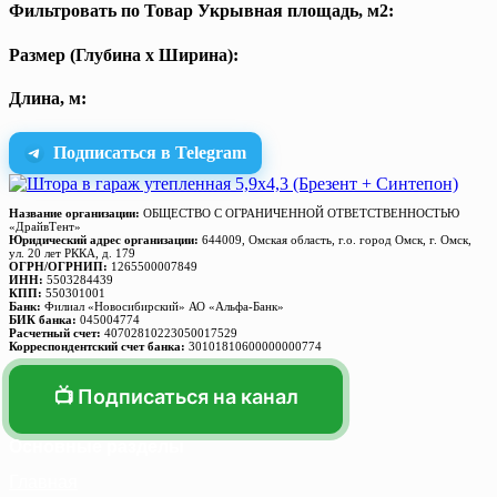
Фильтровать по Товар Укрывная площадь, м2:
Размер (Глубина х Ширина):
Длина, м:
Подписаться в Telegram
Название организации:
ОБЩЕСТВО С ОГРАНИЧЕННОЙ ОТВЕТСТВЕННОСТЬЮ
«ДрайвТент»
Юридический адрес организации:
644009, Омская область, г.о. город Омск, г. Омск,
ул. 20 лет РККА, д. 179
ОГРН/ОГРНИП:
1265500007849
ИНН:
5503284439
КПП:
550301001
Банк:
Филиал «Новосибирский» АО «Альфа-Банк»
БИК банка:
045004774
Расчетный счет:
40702810223050017529
Корреспондентский счет банка:
30101810600000000774
📺 Подписаться на канал
Основные разделы
Главная