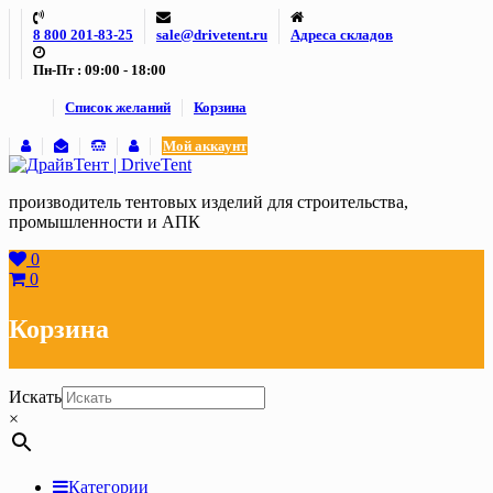
Skip
8 800 201-83-25
sale@drivetent.ru
Адреса складов
to
content
Пн-Пт : 09:00 - 18:00
Список желаний
Корзина
Мой аккаунт
производитель тентовых изделий для строительства,
промышленности и АПК
0
0
Корзина
Искать
×
Категории