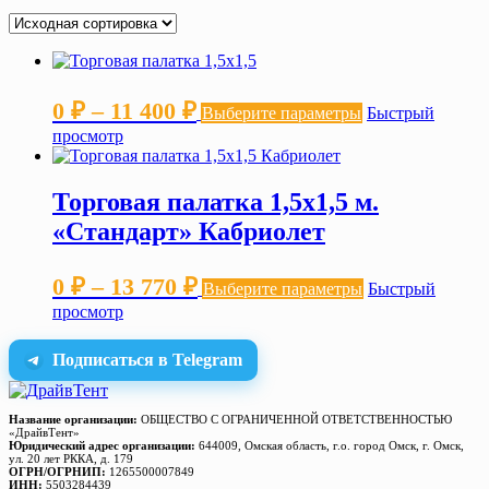
Диапазон
Этот
0
₽
–
11 400
₽
Выберите параметры
Быстрый
товар
цен:
просмотр
имеет
несколько
0 ₽
вариаций.
–
Торговая палатка 1,5х1,5 м.
Опции
можно
11 400 ₽
«Стандарт» Кабриолет
выбрать
на
Диапазон
Этот
странице
0
₽
–
13 770
₽
Выберите параметры
Быстрый
товар
товара.
цен:
просмотр
имеет
несколько
0 ₽
вариаций.
Подписаться в Telegram
–
Опции
можно
13 770 ₽
выбрать
Название организации:
ОБЩЕСТВО С ОГРАНИЧЕННОЙ ОТВЕТСТВЕННОСТЬЮ
на
«ДрайвТент»
Юридический адрес организации:
644009, Омская область, г.о. город Омск, г. Омск,
странице
ул. 20 лет РККА, д. 179
товара.
ОГРН/ОГРНИП:
1265500007849
ИНН:
5503284439