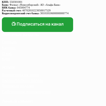
КПП:
550301001
Банк:
Филиал «Новосибирский» АО «Альфа-Банк»
БИК банка:
045004774
Расчетный счет:
40702810223050017529
Корреспондентский счет банка:
30101810600000000774
📺 Подписаться на канал
Основные разделы
Главная
Каталог
О нас
Блог
Услуги
Термосумка на заказ
Тарпаулиновые пологи
Торговые палатки
Собственное производство
Личный кабинет