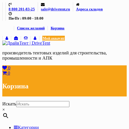
Skip
8 800 201-83-25
sale@drivetent.ru
Адреса складов
to
content
Пн-Пт : 09:00 - 18:00
Список желаний
Корзина
Мой аккаунт
производитель тентовых изделий для строительства,
промышленности и АПК
0
0
Корзина
Искать
×
Категории