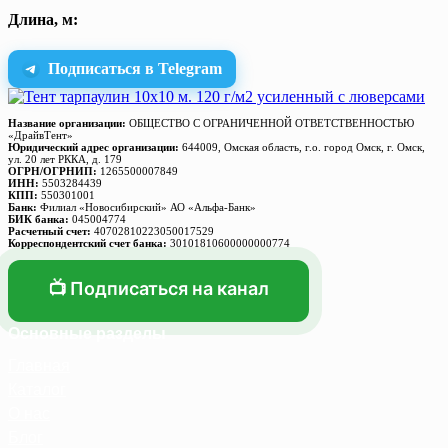
Длина, м:
Подписаться в Telegram
Название организации:
ОБЩЕСТВО С ОГРАНИЧЕННОЙ ОТВЕТСТВЕННОСТЬЮ
«ДрайвТент»
Юридический адрес организации:
644009, Омская область, г.о. город Омск, г. Омск,
ул. 20 лет РККА, д. 179
ОГРН/ОГРНИП:
1265500007849
ИНН:
5503284439
КПП:
550301001
Банк:
Филиал «Новосибирский» АО «Альфа-Банк»
БИК банка:
045004774
Расчетный счет:
40702810223050017529
Корреспондентский счет банка:
30101810600000000774
📺 Подписаться на канал
Основные разделы
Главная
Каталог
О нас
Блог