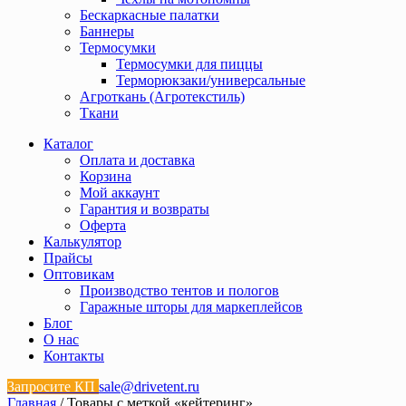
Бескаркасные палатки
Баннеры
Термосумки
Термосумки для пиццы
Терморюкзаки/универсальные
Агроткань (Агротекстиль)
Ткани
Каталог
Оплата и доставка
Корзина
Мой аккаунт
Гарантия и возвраты
Оферта
Калькулятор
Прайсы
Оптовикам
Производство тентов и пологов
Гаражные шторы для маркеплейсов
Блог
О нас
Контакты
Запросите КП
sale@drivetent.ru
Главная
/ Товары с меткой «кейтеринг»