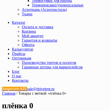
Термосумки для пиццы
Терморюкзаки/универсальные
Агроткань (Агротекстиль)
Ткани
Каталог
Оплата и доставка
Корзина
Мой аккаунт
Гарантия и возвраты
Оферта
Калькулятор
Прайсы
Оптовикам
Производство тентов и пологов
Гаражные шторы для маркеплейсов
Блог
О нас
Контакты
Запросите КП
sale@drivetent.ru
Главная
/ Товары с меткой «плёнка 0»
плёнка 0