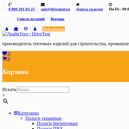
Skip
8 800 201-83-25
sale@drivetent.ru
Адреса складов
Пн-Пт : 09:0
to
content
Список желаний
Корзина
Мой аккаунт
производитель тентовых изделий для строительства, промыш
0
0
Корзина
Искать
×
Категории
Пологи укрывные
Пологи брезентовые
Пологи ПВХ