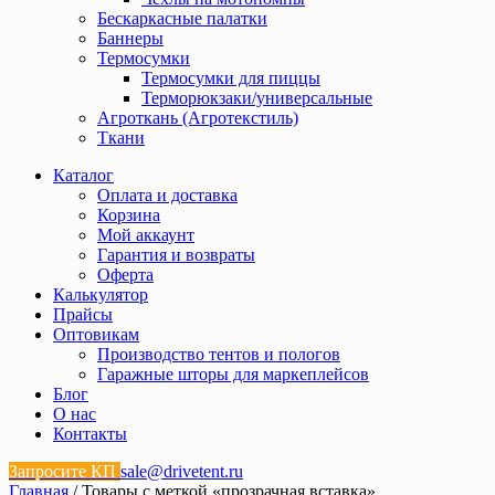
Бескаркасные палатки
Баннеры
Термосумки
Термосумки для пиццы
Терморюкзаки/универсальные
Агроткань (Агротекстиль)
Ткани
Каталог
Оплата и доставка
Корзина
Мой аккаунт
Гарантия и возвраты
Оферта
Калькулятор
Прайсы
Оптовикам
Производство тентов и пологов
Гаражные шторы для маркеплейсов
Блог
О нас
Контакты
Запросите КП
sale@drivetent.ru
Главная
/ Товары с меткой «прозрачная вставка»