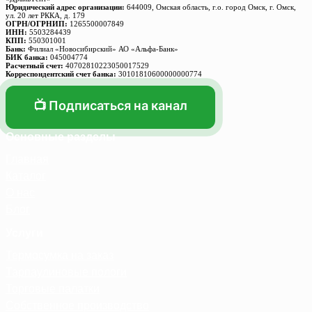
Юридический адрес организации:
644009, Омская область, г.о. город Омск, г. Омск,
ул. 20 лет РККА, д. 179
ОГРН/ОГРНИП:
1265500007849
ИНН:
5503284439
КПП:
550301001
Банк:
Филиал «Новосибирский» АО «Альфа-Банк»
БИК банка:
045004774
Расчетный счет:
40702810223050017529
Корреспондентский счет банка:
30101810600000000774
📺 Подписаться на канал
Основные разделы
Главная
Каталог
О нас
Блог
Услуги
Термосумка на заказ
Тарпаулиновые пологи
Торговые палатки
Собственное производство