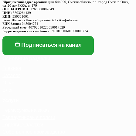
Юридический адрес организации:
644009, Омская область, г.о. город Омск, г. Омск,
ул. 20 лет РККА, д. 179
ОГРН/ОГРНИП:
1265500007849
ИНН:
5503284439
КПП:
550301001
Банк:
Филиал «Новосибирский» АО «Альфа-Банк»
БИК банка:
045004774
Расчетный счет:
40702810223050017529
Корреспондентский счет банка:
30101810600000000774
📺 Подписаться на канал
Основные разделы
Главная
Каталог
О нас
Блог
Услуги
Термосумка на заказ
Тарпаулиновые пологи
Торговые палатки
Собственное производство