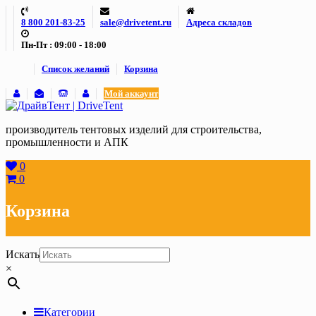
Skip
8 800 201-83-25
sale@drivetent.ru
Адреса складов
to
content
Пн-Пт : 09:00 - 18:00
Список желаний
Корзина
Мой аккаунт
производитель тентовых изделий для строительства,
промышленности и АПК
0
0
Корзина
Искать
×
Категории