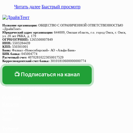
Читать далее
Быстрый просмотр
Название организации:
ОБЩЕСТВО С ОГРАНИЧЕННОЙ ОТВЕТСТВЕННОСТЬЮ
«ДрайвТент»
Юридический адрес организации:
644009, Омская область, г.о. город Омск, г. Омск,
ул. 20 лет РККА, д. 179
ОГРН/ОГРНИП:
1265500007849
ИНН:
5503284439
КПП:
550301001
Банк:
Филиал «Новосибирский» АО «Альфа-Банк»
БИК банка:
045004774
Расчетный счет:
40702810223050017529
Корреспондентский счет банка:
30101810600000000774
📺 Подписаться на канал
Основные разделы
Главная
Каталог
О нас
Блог
Услуги