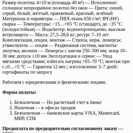
Размер полотна: 4×10 м (площадь 40 м²) — Исполнение:
сплошное непрозрачное полотно без окон — Цвета: синий,
серый, белый, жёлтый, оранжевый, красный, зелёный
Материалы и параметры — ПВХ‑ткань 650 г/м²; ВЧ (HF)
сварка — Температуры: −15…+65 °C (стандарт), до −35 °C
(холодостойкая) — Вода/ветер: водонепроницаемо, высокая
ветрозащита — Масса: 27,3–28,6 кг; ресурс 7–10 лет
Комплектация, опции, монтаж — Стропа, нерж. люверсы;
утяжелитель — опция — Раздвижная система, магниты/
липучка, молнии — Люверсы с шагом 250–300 мм; зазор 10–
30 мм; допуск ±10 мм Эксплуатация и сервис — Уход
мягкими средствами; избегать нагрева >65–70 °C; монтаж при
t ≥0…+5 °C — Гарантия 12 мес.; изготовление 3–7 дней;
сертификаты по запросу
Работаем с юридическими и физическими лицами.
Форма оплаты:
Безналичная — На расчетный счет в банке
Наличная — в офисах продаж
Безналичная — банковские карты VISA, Mastercard,
МИР, СПБ
Предоплата по предварительно согласованому заказу —