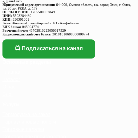
«ДрайвТент»
Юридический адрес организации:
644009, Омская область, г.о. город Омск, г. Омск,
ул. 20 лет РККА, д. 179
ОГРН/ОГРНИП:
1265500007849
ИНН:
5503284439
КПП:
550301001
Банк:
Филиал «Новосибирский» АО «Альфа-Банк»
БИК банка:
045004774
Расчетный счет:
40702810223050017529
Корреспондентский счет банка:
30101810600000000774
📺 Подписаться на канал
Основные разделы
Главная
Каталог
О нас
Блог
Услуги
Термосумка на заказ
Тарпаулиновые пологи
Торговые палатки
Собственное производство