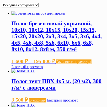
Полог брезентовый укрывной,
10х10, 10х12, 10х15, 10х20, 15х15,
15х20, 20х20, 2х3, 3х4, 3х5, 3х6, 4х4,
4х5, 4х6, 4х8, 5х6, 6х10, 6х6, 6х8,
8х10, 8х12, 8х8 м, 350 г/м²
Диапазон
Этот
1 600
₽
–
195 000
₽
Выберите параметры
товар
цен:
Быстрый просмотр
имеет
нескольк
1 600 ₽
вариаций
–
Полог тент ПВХ 4х5 м. (20 м2), 300
Опции
можно
195 000 ₽
г/м² с люверсами
выбрать
на
странице
3 500
₽
В корзину
Быстрый просмотр
товара.