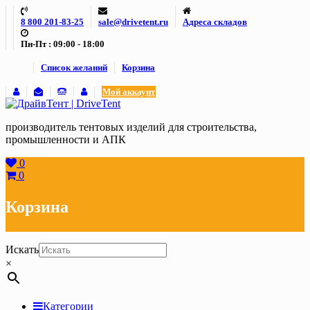
Skip
8 800 201-83-25
sale@drivetent.ru
Адреса складов
to
content
Пн-Пт : 09:00 - 18:00
Список желаний
Корзина
Мой аккаунт
производитель тентовых изделий для строительства,
промышленности и АПК
0
0
Корзина
Искать
×
Категории