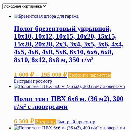
Полог брезентовый укрывной,
10х10, 10х12, 10х15, 10х20, 15х15,
15х20, 20х20, 2х3, 3х4, 3х5, 3х6, 4х4,
4х5, 4х6, 4х8, 5х6, 6х10, 6х6, 6х8,
8х10, 8х12, 8х8 м, 350 г/м²
Диапазон
Этот
1 600
₽
–
195 000
₽
Выберите параметры
товар
цен:
Быстрый просмотр
имеет
нескольк
1 600 ₽
вариаций
–
Полог тент ПВХ 6х6 м. (36 м2), 300
Опции
можно
195 000 ₽
г/м² с люверсами
выбрать
на
странице
6 300
₽
В корзину
Быстрый просмотр
товара.