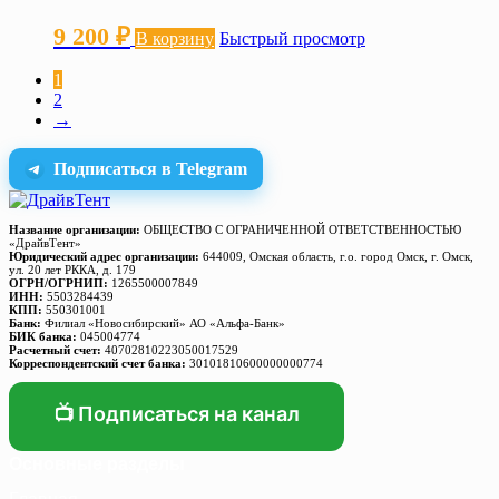
9 200
₽
В корзину
Быстрый просмотр
1
2
→
Подписаться в Telegram
Название организации:
ОБЩЕСТВО С ОГРАНИЧЕННОЙ ОТВЕТСТВЕННОСТЬЮ
«ДрайвТент»
Юридический адрес организации:
644009, Омская область, г.о. город Омск, г. Омск,
ул. 20 лет РККА, д. 179
ОГРН/ОГРНИП:
1265500007849
ИНН:
5503284439
КПП:
550301001
Банк:
Филиал «Новосибирский» АО «Альфа-Банк»
БИК банка:
045004774
Расчетный счет:
40702810223050017529
Корреспондентский счет банка:
30101810600000000774
📺 Подписаться на канал
Основные разделы