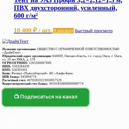
Тент на УАЗ Профи 3,2×2,12×1,3 м,
ПВХ двухсторонний, усиленный,
600 г/м²
10 400
₽
/ шт.
В корзину
Быстрый просмотр
Название организации:
ОБЩЕСТВО С ОГРАНИЧЕННОЙ ОТВЕТСТВЕННОСТЬЮ
«ДрайвТент»
Юридический адрес организации:
644009, Омская область, г.о. город Омск, г. Омск,
ул. 20 лет РККА, д. 179
ОГРН/ОГРНИП:
1265500007849
ИНН:
5503284439
КПП:
550301001
Банк:
Филиал «Новосибирский» АО «Альфа-Банк»
БИК банка:
045004774
Расчетный счет:
40702810223050017529
Корреспондентский счет банка:
30101810600000000774
📺 Подписаться на канал
Основные разделы
Главная
Каталог