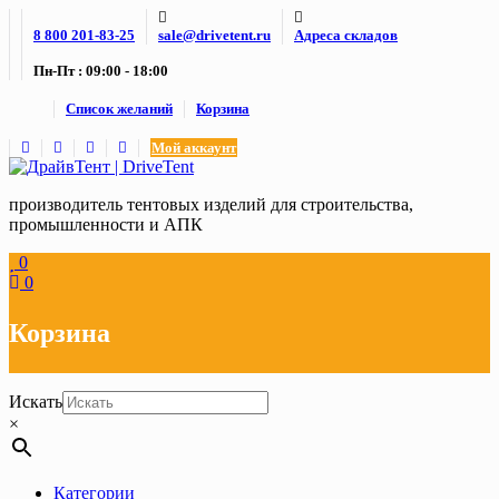
Skip
8 800 201-83-25
sale@drivetent.ru
Адреса складов
to
content
Пн-Пт : 09:00 - 18:00
Список желаний
Корзина
Мой аккаунт
производитель тентовых изделий для строительства,
промышленности и АПК
0
0
Корзина
Искать
×
Категории