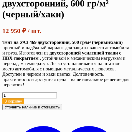
двухсторонний, 600 гр/м²
(черный/хаки)
12 950
₽
/ шт.
Тент на УАЗ 469 двухсторонний, 500 гр/м² (черный/хаки)
–
прочный и надёжный вариант для защиты вашего автомобиля
и груза. Изготовлен из
двухсторонней усиленной ткани с
ПВХ-покрытием
, устойчивой к механическим нагрузкам и
перепадам температур. Легко устанавливается на штатное
место автомобиля с помощью металлических люверсов.
Доступен в черном и хаки цветах. Долговечность,
практичность и доступная цена – ваше идеальное решение для
перевозок!
Количество
товара
В корзину
Тент
Уточнить наличие и стоимость
на
УАЗ
469
двухсторонний,
600