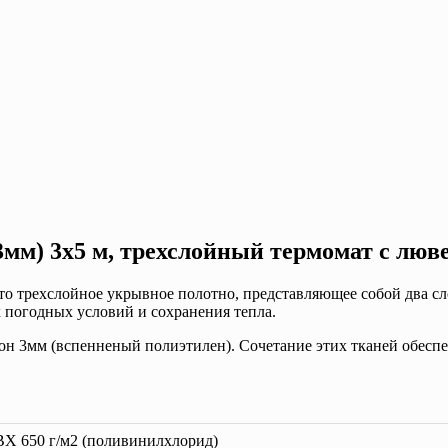
3мм) 3х5 м, трехслойный термомат с люв
то трехслойное укрывное полотно, представляющее собой два сл
х погодных условий и сохранения тепла.
он 3мм (вспенненый полиэтилен). Сочетание этих тканей обеспе
Х 650 г/м2 (поливинилхлорид)