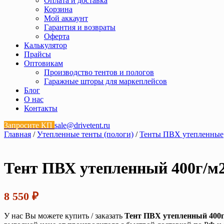
Оплата и доставка
Корзина
Мой аккаунт
Гарантия и возвраты
Оферта
Калькулятор
Прайсы
Оптовикам
Производство тентов и пологов
Гаражные шторы для маркеплейсов
Блог
О нас
Контакты
Запросите КП
sale@drivetent.ru
Главная
/
Утепленные тенты (пологи)
/
Тенты ПВХ утепленные
Тент ПВХ утепленный 400г/м2
8 550
₽
У нас Вы можете купить / заказать
Тент ПВХ утепленный 400г