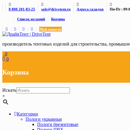
Skip
8 800 201-83-25
sale@drivetent.ru
Адреса складов
Пн-Пт : 09:0
to
content
Список желаний
Корзина
Мой аккаунт
производитель тентовых изделий для строительства, промыш
0
0
Корзина
Искать
×
Категории
Пологи укрывные
Пологи брезентовые
Пологи ПВХ