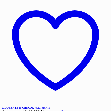
10х12
м.
220
г/
м2
с
люверсами
Добавить в список желаний