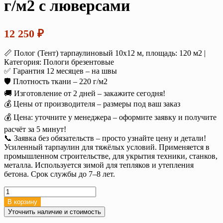
г/м2 с люверсами
12 250
₽
📏 Полог (Тент) тарпаулиновый 10х12 м, площадь: 120 м2 |
Категория: Пологи брезентовые
✅ Гарантия 12 месяцев – на швы
🛡️ Плотность ткани – 220 г/м2
🚚 Изготовление от 2 дней – закажите сегодня!
💰 Цены от производителя – размеры под ваш заказ
💰 Цена: уточните у менеджера – оформите заявку и получите
расчёт за 5 минут!
📞 Заявка без обязательств – просто узнайте цену и детали!
Усиленный тарпаулин для тяжёлых условий. Применяется в
промышленном строительстве, для укрытия техники, станков,
металла. Используется зимой для тепляков и утепления
бетона. Срок службы до 7–8 лет.
Количество
товара
В корзину
Тент
Уточнить наличие и стоимость
тарпаулин