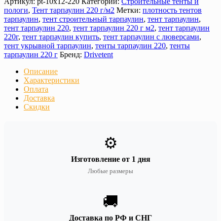
Артикул:
pt-10х12-220
Категории:
Строительные тенты и
пологи
,
Тент тарпаулин 220 г/м2
Метки:
плотность тентов
тарпаулин
,
тент строительный тарпаулин
,
тент тарпаулин
,
тент тарпаулин 220
,
тент тарпаулин 220 г м2
,
тент тарпаулин
220г
,
тент тарпаулин купить
,
тент тарпаулин с люверсами
,
тент укрывной тарпаулин
,
тенты тарпаулин 220
,
тенты
тарпаулин 220 г
Бренд:
Drivetent
Описание
Характеристики
Оплата
Доставка
Скидки
⚙️
Изготовление от 1 дня
Любые размеры
🚚
Доставка по РФ и СНГ