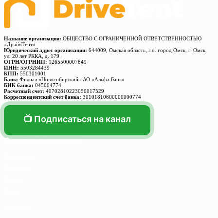
Название организации:
ОБЩЕСТВО С ОГРАНИЧЕННОЙ ОТВЕТСТВЕННОСТЬЮ
«ДрайвТент»
Юридический адрес организации:
644009, Омская область, г.о. город Омск, г. Омск,
ул. 20 лет РККА, д. 179
ОГРН/ОГРНИП:
1265500007849
ИНН:
5503284439
КПП:
550301001
Банк:
Филиал «Новосибирский» АО «Альфа-Банк»
БИК банка:
045004774
Расчетный счет:
40702810223050017529
Корреспондентский счет банка:
30101810600000000774
📺 Подписаться на канал
Основные разделы
Главная
Каталог
О нас
Блог
Услуги