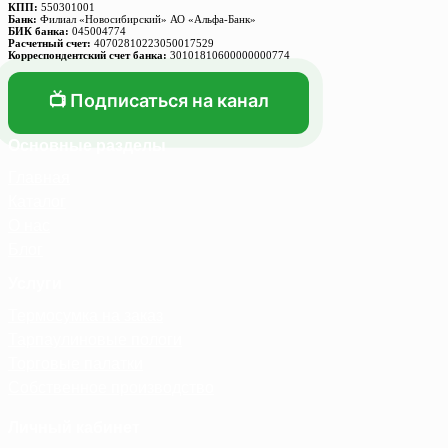
КПП:
550301001
Банк:
Филиал «Новосибирский» АО «Альфа-Банк»
БИК банка:
045004774
Расчетный счет:
40702810223050017529
Корреспондентский счет банка:
30101810600000000774
📺 Подписаться на канал
Основные разделы
Главная
Каталог
О нас
Блог
Услуги
Термосумка на заказ
Тарпаулиновые пологи
Торговые палатки
Собственное производство
Личный кабинет