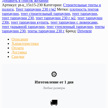
Добавить в список желаний
Артикул:
pt-u_15х15-230
Категории:
Строительные тенты и
пологи
,
Тент тарпаулин 230 г/м2
Метки:
плотность тентов
тарпаулин
,
тент строительный тарпаулин
,
тент тарпаулин
,
тент тарпаулин 230
,
тент тарпаулин 230 г м2
,
тент тарпаулин
230г
,
тент тарпаулин купить
,
тент тарпаулин с люверсами
,
тент укрывной тарпаулин
,
тент утепленный тарпаулин
,
тенты
тарпаулин 230
,
тенты тарпаулин 230 г
Бренд:
Drivetent
Описание
Характеристики
Оплата
Доставка
Скидки
⚙️
Изготовление от 1 дня
Любые размеры
🚚