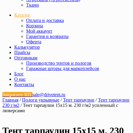
Ткани
Каталог
Оплата и доставка
Корзина
Мой аккаунт
Гарантия и возвраты
Оферта
Калькулятор
Прайсы
Оптовикам
Производство тентов и пологов
Гаражные шторы для маркеплейсов
Блог
О нас
Контакты
Запросите КП
sale@drivetent.ru
Главная
/
Пологи укрывные
/
Тент тарпаулин
/
Тент тарпаулин
230 г/м2
/ Тент тарпаулин 15х15 м. 230 г/м2 усиленный с
люверсами
Тент тарпаулин 15х15 м. 230