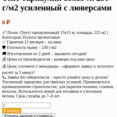
г/м2 усиленный с люверсами
0
₽
📏 Полог (Тент) тарпаулиновый 15х15 м, площадь: 225 м2 |
Категория: Пологи брезентовые
✅ Гарантия 12 месяцев – на швы
🛡️ Плотность ткани – 230 г/м2
🚚 Изготовление от 2 дней – закажите сегодня!
💰 Цены от производителя – размеры под ваш заказ
💰 Цена: уточните у менеджера – оформите заявку и получите
расчёт за 5 минут!
📞 Заявка без обязательств – просто узнайте цену и детали!
Усиленный тарпаулин для тяжёлых условий. Применяется в
промышленном строительстве, для укрытия техники, станков,
металла. Используется зимой для тепляков и утепления
бетона. Срок службы до 7–8 лет.
Количество
товара
В корзину
Тент
Уточнить наличие и стоимость