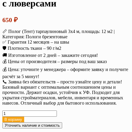
с люверсами
650
₽
📏 Полог (Тент) тарпаулиновый 3х4 м, площадь: 12 м2 |
Категория: Пологи брезентовые
✅ Гарантия 12 месяцев – на швы
🛡️ Плотность ткани – 90 г/м2
🚚 Изготовление от 2 дней – закажите сегодня!
💰 Цены от производителя – размеры под ваш заказ
💰 Цена: уточните у менеджера – оформите заявку и получите
расчёт за 5 минут!
📞 Заявка без обязательств – просто узнайте цену и детали!
Базовый вариант с оптимальным соотношением цены и
прочности. Держит осадки, устойчив к УФ. Подходит для
укрытия стройматериалов, мебели, инвентаря и временных
навесов. Отличный выбор для бытового использования.
Количество
товара
В корзину
Тент
Уточнить наличие и стоимость
тарпаулин