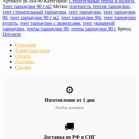
Артикул:
pt-3х4-90
Категории:
Строительные тенты и пологи
,
Тент тарпаулин 90 г/м2
Метки:
плотность тентов тарпаулин
,
тент строительный тарпаулин
,
тент тарпаулин
,
тент тарпаулин
90
,
тент тарпаулин 90 г м2
,
тент тарпаулин 90г
,
тент тарпаулин
купить
,
тент тарпаулин с люверсами
,
тент укрывной
тарпаулин
,
тенты тарпаулин 90
,
тенты тарпаулин 90 г
Бренд:
Drivetent
Описание
Характеристики
Оплата
Доставка
Скидки
⚙️
Изготовление от 1 дня
Любые размеры
🚚
Доставка по РФ и СНГ