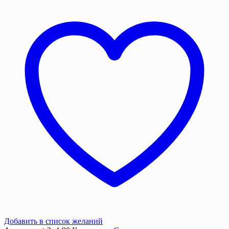
3х4
м.
90
г/
м2
с
люверсами
Добавить в список желаний