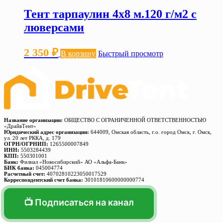
Тент тарпаулин 4х8 м.120 г/м2 с
люверсами
2 350
₽
В корзину
Быстрый просмотр
Название организации:
ОБЩЕСТВО С ОГРАНИЧЕННОЙ ОТВЕТСТВЕННОСТЬЮ
«ДрайвТент»
Юридический адрес организации:
644009, Омская область, г.о. город Омск, г. Омск,
ул. 20 лет РККА, д. 179
ОГРН/ОГРНИП:
1265500007849
ИНН:
5503284439
КПП:
550301001
Банк:
Филиал «Новосибирский» АО «Альфа-Банк»
БИК банка:
045004774
Расчетный счет:
40702810223050017529
Корреспондентский счет банка:
30101810600000000774
📺 Подписаться на канал