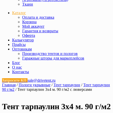
Ткани
Каталог
Оплата и доставка
Корзина
Мой аккаунт
Гарантия и возвраты
Оферта
Калькулятор
Прайсы
Оптовикам
Производство тентов и пологов
Гаражные шторы для маркеплейсов
Блог
О нас
Контакты
Запросите КП
sale@drivetent.ru
Главная
/
Пологи укрывные
/
Тент тарпаулин
/
Тент тарпаулин
90 г/м2
/ Тент тарпаулин 3х4 м. 90 г/м2 с люверсами
Тент тарпаулин 3х4 м. 90 г/м2