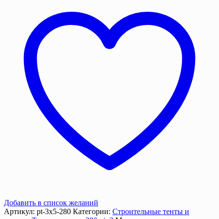
м.
280
г/
м2
с
люверсами
Добавить в список желаний
Артикул:
pt-3х5-280
Категории:
Строительные тенты и