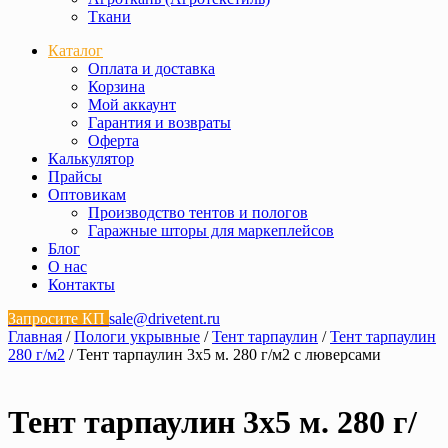
Ткани
Каталог
Оплата и доставка
Корзина
Мой аккаунт
Гарантия и возвраты
Оферта
Калькулятор
Прайсы
Оптовикам
Производство тентов и пологов
Гаражные шторы для маркеплейсов
Блог
О нас
Контакты
Запросите КП
sale@drivetent.ru
Главная
/
Пологи укрывные
/
Тент тарпаулин
/
Тент тарпаулин
280 г/м2
/ Тент тарпаулин 3х5 м. 280 г/м2 с люверсами
Тент тарпаулин 3х5 м. 280 г/