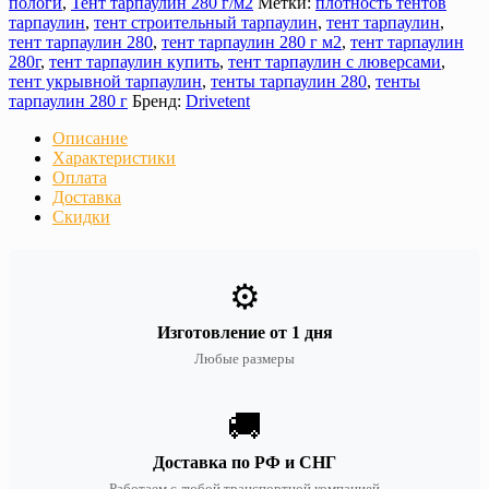
пологи
,
Тент тарпаулин 280 г/м2
Метки:
плотность тентов
тарпаулин
,
тент строительный тарпаулин
,
тент тарпаулин
,
тент тарпаулин 280
,
тент тарпаулин 280 г м2
,
тент тарпаулин
280г
,
тент тарпаулин купить
,
тент тарпаулин с люверсами
,
тент укрывной тарпаулин
,
тенты тарпаулин 280
,
тенты
тарпаулин 280 г
Бренд:
Drivetent
Описание
Характеристики
Оплата
Доставка
Скидки
⚙️
Изготовление от 1 дня
Любые размеры
🚚
Доставка по РФ и СНГ
Работаем с любой транспортной компанией