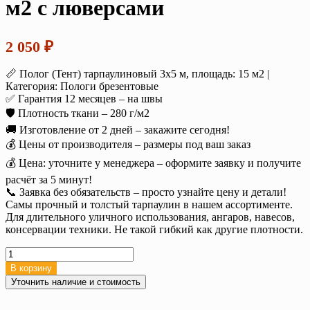
м2 с люверсами
2 050
₽
📏 Полог (Тент) тарпаулиновый 3х5 м, площадь: 15 м2 |
Категория: Пологи брезентовые
✅ Гарантия 12 месяцев – на швы
🛡️ Плотность ткани – 280 г/м2
🚚 Изготовление от 2 дней – закажите сегодня!
💰 Цены от производителя – размеры под ваш заказ
💰 Цена: уточните у менеджера – оформите заявку и получите
расчёт за 5 минут!
📞 Заявка без обязательств – просто узнайте цену и детали!
Самы прочный и толстый тарпаулин в нашем ассортименте.
Для длительного уличного использования, ангаров, навесов,
консервации техники. Не такой гибкий как другие плотности.
Количество
товара
В корзину
Тент
Уточнить наличие и стоимость
тарпаулин
3х5