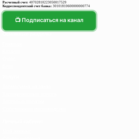
Расчетный счет:
40702810223050017529
Корреспондентский счет банка:
30101810600000000774
📺 Подписаться на канал
Основные разделы
Главная
Каталог
О нас
Блог
Услуги
Термосумка на заказ
Тарпаулиновые пологи
Торговые палатки
Собственное производство
Личный кабинет
Мой аккаунт
Список желаний