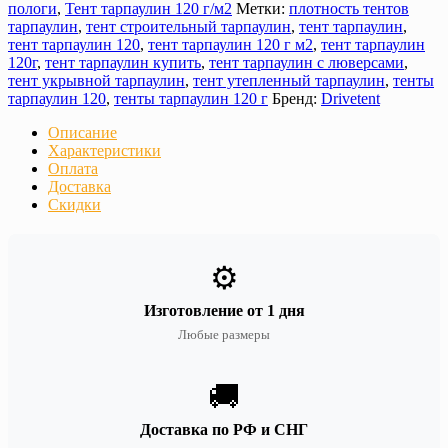
пологи
,
Тент тарпаулин 120 г/м2
Метки:
плотность тентов
тарпаулин
,
тент строительный тарпаулин
,
тент тарпаулин
,
тент тарпаулин 120
,
тент тарпаулин 120 г м2
,
тент тарпаулин
120г
,
тент тарпаулин купить
,
тент тарпаулин с люверсами
,
тент укрывной тарпаулин
,
тент утепленный тарпаулин
,
тенты
тарпаулин 120
,
тенты тарпаулин 120 г
Бренд:
Drivetent
Описание
Характеристики
Оплата
Доставка
Скидки
⚙️
Изготовление от 1 дня
Любые размеры
🚚
Доставка по РФ и СНГ