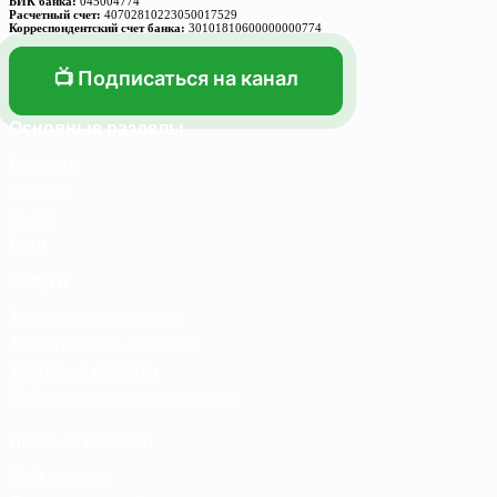
БИК банка:
045004774
Расчетный счет:
40702810223050017529
Корреспондентский счет банка:
30101810600000000774
📺 Подписаться на канал
Основные разделы
Главная
Каталог
О нас
Блог
Услуги
Термосумка на заказ
Тарпаулиновые пологи
Торговые палатки
Собственное производство
Личный кабинет
Мой аккаунт