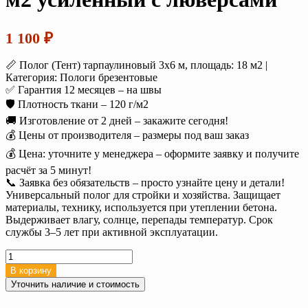
1 100
₽
📏 Полог (Тент) тарпаулиновый 3х6 м, площадь: 18 м2 |
Категория: Пологи брезентовые
✅ Гарантия 12 месяцев – на швы
🛡️ Плотность ткани – 120 г/м2
🚚 Изготовление от 2 дней – закажите сегодня!
💰 Цены от производителя – размеры под ваш заказ
💰 Цена: уточните у менеджера – оформите заявку и получите
расчёт за 5 минут!
📞 Заявка без обязательств – просто узнайте цену и детали!
Универсальный полог для стройки и хозяйства. Защищает
материалы, технику, используется при утеплении бетона.
Выдерживает влагу, солнце, перепады температур. Срок
службы 3–5 лет при активной эксплуатации.
Количество
товара
В корзину
Тент
Уточнить наличие и стоимость
тарпаулин
3х6