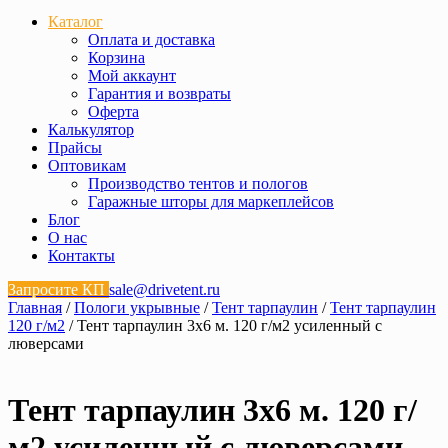
Каталог
Оплата и доставка
Корзина
Мой аккаунт
Гарантия и возвраты
Оферта
Калькулятор
Прайсы
Оптовикам
Производство тентов и пологов
Гаражные шторы для маркеплейсов
Блог
О нас
Контакты
Запросите КП
sale@drivetent.ru
Главная
/
Пологи укрывные
/
Тент тарпаулин
/
Тент тарпаулин
120 г/м2
/ Тент тарпаулин 3х6 м. 120 г/м2 усиленный с
люверсами
Тент тарпаулин 3х6 м. 120 г/
м2 усиленный с люверсами