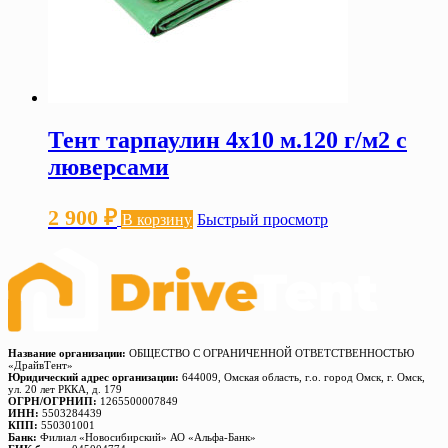
Тент тарпаулин 4х10 м.120 г/м2 с
люверсами
2 900
₽
В корзину
Быстрый просмотр
Название организации:
ОБЩЕСТВО С ОГРАНИЧЕННОЙ ОТВЕТСТВЕННОСТЬЮ
«ДрайвТент»
Юридический адрес организации:
644009, Омская область, г.о. город Омск, г. Омск,
ул. 20 лет РККА, д. 179
ОГРН/ОГРНИП:
1265500007849
ИНН:
5503284439
КПП:
550301001
Банк:
Филиал «Новосибирский» АО «Альфа-Банк»