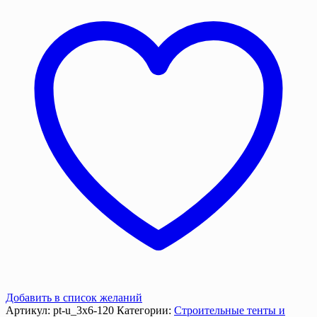
м.
120
г/
м2
усиленный
с
люверсами
Добавить в список желаний
Артикул:
pt-u_3х6-120
Категории:
Строительные тенты и