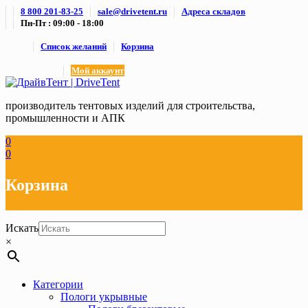
Skip
8 800 201-83-25
sale@drivetent.ru
Адреса складов
to
Пн-Пт : 09:00 - 18:00
content
Список желаний
Корзина
Мой аккаунт
производитель тентовых изделий для строительства,
промышленности и АПК
0
0
Корзина
Искать
×
Категории
Пологи укрывные