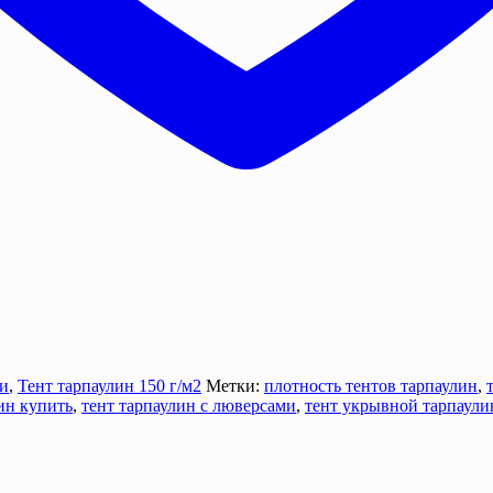
ги
,
Тент тарпаулин 150 г/м2
Метки:
плотность тентов тарпаулин
,
ин купить
,
тент тарпаулин с люверсами
,
тент укрывной тарпаули