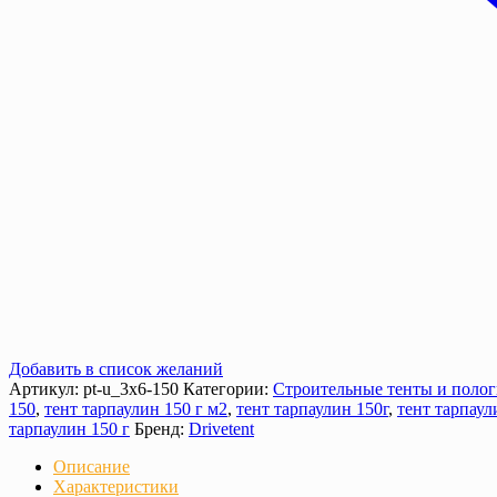
Добавить в список желаний
Артикул:
pt-u_3х6-150
Категории:
Строительные тенты и поло
150
,
тент тарпаулин 150 г м2
,
тент тарпаулин 150г
,
тент тарпаул
тарпаулин 150 г
Бренд:
Drivetent
Описание
Характеристики