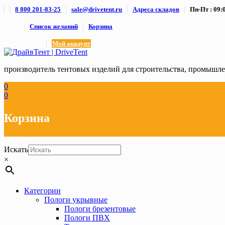
Skip
8 800 201-83-25
sale@drivetent.ru
Адреса складов
Пн-Пт : 09:0
to
content
Список желаний
Корзина
Мой аккаунт
производитель тентовых изделий для строительства, промыш
0
0
Корзина
Искать
×
Категории
Пологи укрывные
Пологи брезентовые
Пологи ПВХ