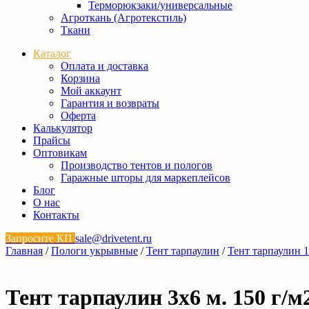
Терморюкзаки/универсальные
Агроткань (Агротекстиль)
Ткани
Каталог
Оплата и доставка
Корзина
Мой аккаунт
Гарантия и возвраты
Оферта
Калькулятор
Прайсы
Оптовикам
Производство тентов и пологов
Гаражные шторы для маркеплейсов
Блог
О нас
Контакты
Запросите КП
sale@drivetent.ru
Главная
/
Пологи укрывные
/
Тент тарпаулин
/
Тент тарпаулин 1
Тент тарпаулин 3х6 м. 150 г/