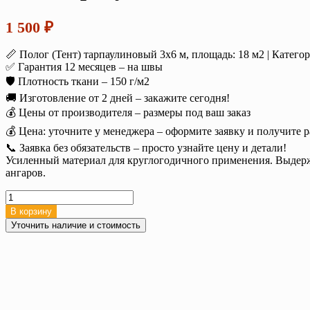
1 500
₽
📏 Полог (Тент) тарпаулиновый 3х6 м, площадь: 18 м2 | Катего
✅ Гарантия 12 месяцев – на швы
🛡️ Плотность ткани – 150 г/м2
🚚 Изготовление от 2 дней – закажите сегодня!
💰 Цены от производителя – размеры под ваш заказ
💰 Цена: уточните у менеджера – оформите заявку и получите р
📞 Заявка без обязательств – просто узнайте цену и детали!
Усиленный материал для круглогодичного применения. Выдержи
ангаров.
Количество
товара
В корзину
Тент
Уточнить наличие и стоимость
тарпаулин
3х6
м.
150
г/
м2
усиленный