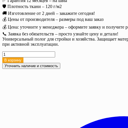
✅ Гарантия 12 месяцев – на швы
🛡️ Плотность ткани – 120 г/м2
🚚 Изготовление от 2 дней – закажите сегодня!
💰 Цены от производителя – размеры под ваш заказ
💰 Цена: уточните у менеджера – оформите заявку и получите р
📞 Заявка без обязательств – просто узнайте цену и детали!
Универсальный полог для стройки и хозяйства. Защищает матер
при активной эксплуатации.
Количество
товара
В корзину
Тент
Уточнить наличие и стоимость
тарпаулин
4х15
м.
120
г/
м2
усиленный
с
люверсами