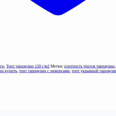
оги
,
Тент тарпаулин 120 г/м2
Метки:
плотность тентов тарпаулин
ин купить
,
тент тарпаулин с люверсами
,
тент укрывной тарпаули