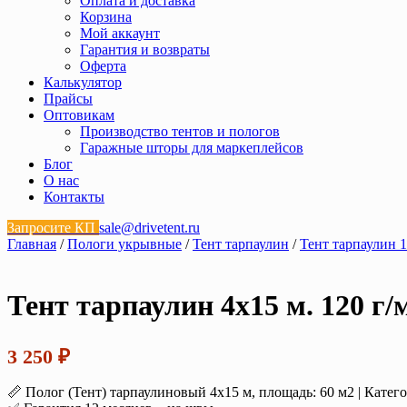
Оплата и доставка
Корзина
Мой аккаунт
Гарантия и возвраты
Оферта
Калькулятор
Прайсы
Оптовикам
Производство тентов и пологов
Гаражные шторы для маркеплейсов
Блог
О нас
Контакты
Запросите КП
sale@drivetent.ru
Главная
/
Пологи укрывные
/
Тент тарпаулин
/
Тент тарпаулин 1
Тент тарпаулин 4х15 м. 120 г
3 250
₽
📏 Полог (Тент) тарпаулиновый 4х15 м, площадь: 60 м2 | Катег