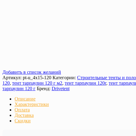
Добавить в список желаний
Артикул:
pt-u_4х15-120
Категории:
Строительные тенты и пол
120
,
тент тарпаулин 120 г м2
,
тент тарпаулин 120г
,
тент тарпаул
тарпаулин 120 г
Бренд:
Drivetent
Описание
Характеристики
Оплата
Доставка
Скидки