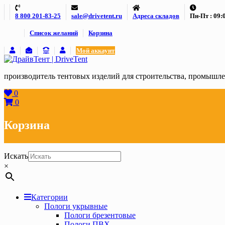
Skip
8 800 201-83-25
sale@drivetent.ru
Адреса складов
Пн-Пт : 09:0
to
content
Список желаний
Корзина
Мой аккаунт
производитель тентовых изделий для строительства, промыш
0
0
Корзина
Искать
×
Категории
Пологи укрывные
Пологи брезентовые
Пологи ПВХ