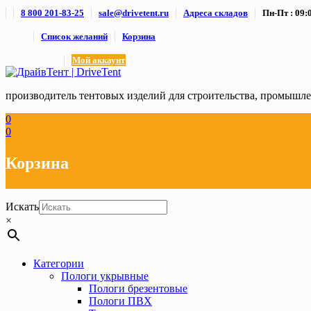
Skip
8 800 201-83-25
sale@drivetent.ru
Адреса складов
Пн-Пт : 09:0
to
content
Список желаний
Корзина
Мой аккаунт
производитель тентовых изделий для строительства, промыш
0
0
Корзина
Искать
×
Категории
Пологи укрывные
Пологи брезентовые
Пологи ПВХ