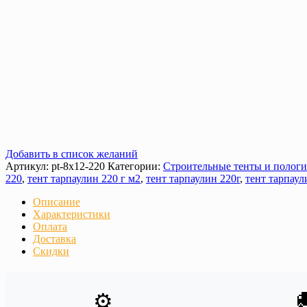
Добавить в список желаний
Артикул:
pt-8х12-220
Категории:
Строительные тенты и пологи
220
,
тент тарпаулин 220 г м2
,
тент тарпаулин 220г
,
тент тарпаул
Описание
Характеристики
Оплата
Доставка
Скидки

⚙️