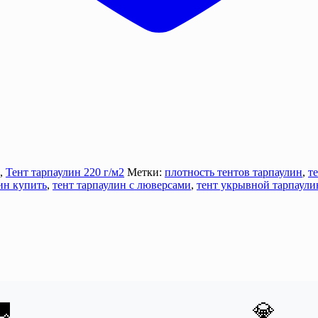
,
Тент тарпаулин 220 г/м2
Метки:
плотность тентов тарпаулин
,
т
ин купить
,
тент тарпаулин с люверсами
,
тент укрывной тарпаули

💎