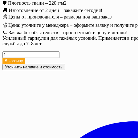
🛡️ Плотность ткани – 220 г/м2
🚚 Изготовление от 2 дней – закажите сегодня!
💰 Цены от производителя – размеры под ваш заказ
💰 Цена: уточните у менеджера – оформите заявку и получите р
📞 Заявка без обязательств – просто узнайте цену и детали!
Усиленный тарпаулин для тяжёлых условий. Применяется в пром
службы до 7–8 лет.
Количество
товара
В корзину
Тент
Уточнить наличие и стоимость
тарпаулин
8х12
м.
220
г/
м2
с
люверсами