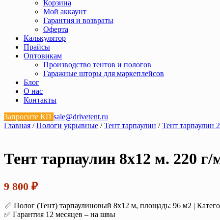
Корзина
Мой аккаунт
Гарантия и возвраты
Оферта
Калькулятор
Прайсы
Оптовикам
Производство тентов и пологов
Гаражные шторы для маркеплейсов
Блог
О нас
Контакты
Запросите КП
sale@drivetent.ru
Главная
/
Пологи укрывные
/
Тент тарпаулин
/
Тент тарпаулин 2
Тент тарпаулин 8х12 м. 220 г
9 800
₽
📏 Полог (Тент) тарпаулиновый 8х12 м, площадь: 96 м2 | Катег
✅ Гарантия 12 месяцев – на швы