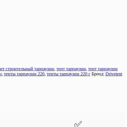
ент строительный тарпаулин
,
тент тарпаулин
,
тент тарпаулин
н
,
тенты тарпаулин 220
,
тенты тарпаулин 220 г
Бренд:
Drivetent
✅