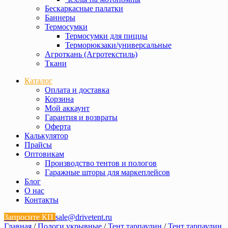
Бескаркасные палатки
Баннеры
Термосумки
Термосумки для пиццы
Терморюкзаки/универсальные
Агроткань (Агротекстиль)
Ткани
Каталог
Оплата и доставка
Корзина
Мой аккаунт
Гарантия и возвраты
Оферта
Калькулятор
Прайсы
Оптовикам
Производство тентов и пологов
Гаражные шторы для маркеплейсов
Блог
О нас
Контакты
Запросите КП
sale@drivetent.ru
Главная
/
Пологи укрывные
/
Тент тарпаулин
/
Тент тарпаулин