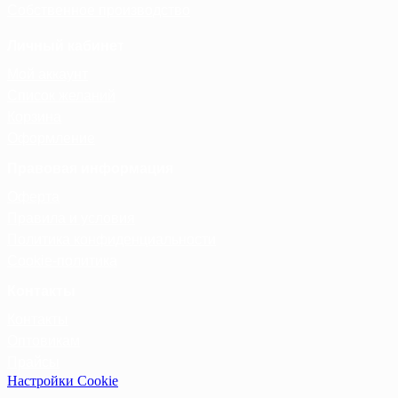
Собственное производство
Личный кабинет
Мой аккаунт
Список желаний
Корзина
Оформление
Правовая информация
Оферта
Правила и условия
Политика конфиденциальности
Cookie-политика
Контакты
Контакты
Оптовикам
Прайсы
Настройки Cookie