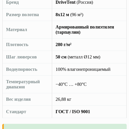
Бренд
DriveTent
(Россия)
Размер полотна
8х12 м
(96 м²)
Армированный полиэтилен
Материал
(тарпаулин)
Плотность
280 г/м²
Шаг люверсов
50 см
(металл Ø12 мм)
Водоупорность
100% влагонепроницаемый
Температурный
−40°C … +80°C
диапазон
Вес изделия
26,88 кг
Стандарт
ГОСТ / ISO 9001