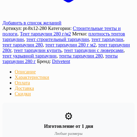
Добавить в список желаний
Артикул:
pt-8х12-280
Категории:
Строительные тенты и
пологи
,
Тент тарпаулин 280 г/м2
Метки:
плотность тентов
тарпаулин
,
тент строительный тарпаулин
,
тент тарпаулин
,
тент тарпаулин 280
,
тент тарпаулин 280 г м2
,
тент тарпаулин
280г
,
тент тарпаулин купить
,
тент тарпаулин с люверсами
,
тент укрывной тарпаулин
,
тенты тарпаулин 280
,
тенты
тарпаулин 280 г
Бренд:
Drivetent
Описание
Характеристики
Оплата
Доставка
Скидки
⚙️
Изготовление от 1 дня
Любые размеры