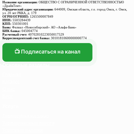
Название организации:
ОБЩЕСТВО С ОГРАНИЧЕННОЙ ОТВЕТСТВЕННОСТЬЮ
«ДрайвТент»
Юридический адрес организации:
644009, Омская область, г.о. город Омск, г. Омск,
ул. 20 лет РККА, д. 179
ОГРН/ОГРНИП:
1265500007849
ИНН:
5503284439
КПП:
550301001
Банк:
Филиал «Новосибирский» АО «Альфа-Банк»
БИК банка:
045004774
Расчетный счет:
40702810223050017529
Корреспондентский счет банка:
30101810600000000774
📺 Подписаться на канал
Основные разделы
Главная
Каталог
О нас
Блог
Услуги
Термосумка на заказ
Тарпаулиновые пологи
Торговые палатки