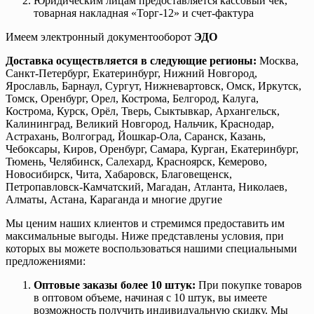
Юридическим лицам предоставляется кассовый чек,
товарная накладная «Торг-12» и счет-фактура
Имеем электронный документооборот
ЭДО
Доставка осуществляется в следующие регионы:
Москва,
Санкт-Петербург, Екатеринбург, Нижний Новгород,
Ярославль, Барнаул, Сургут, Нижневартовск, Омск, Иркутск,
Томск, Оренбург, Орел, Кострома, Белгород, Калуга,
Кострома, Курск, Орёл, Тверь, Сыктывкар, Архангельск,
Калининград, Великий Новгород, Нальчик, Краснодар,
Астрахань, Волгоград, Йошкар-Ола, Саранск, Казань,
Чебоксары, Киров, Оренбург, Самара, Курган, Екатеринбург,
Тюмень, Челябинск, Салехард, Красноярск, Кемерово,
Новосибирск, Чита, Хабаровск, Благовещенск,
Петропавловск-Камчатский, Магадан, Атланта, Николаев,
Алматы, Астана, Караганда и многие другие
Мы ценим наших клиентов и стремимся предоставить им
максимальные выгоды. Ниже представлены условия, при
которых вы можете воспользоваться нашими специальными
предложениями:
Оптовые заказы более 10 штук:
При покупке товаров
в оптовом объеме, начиная с 10 штук, вы имеете
возможность получить индивидуальную скидку. Мы