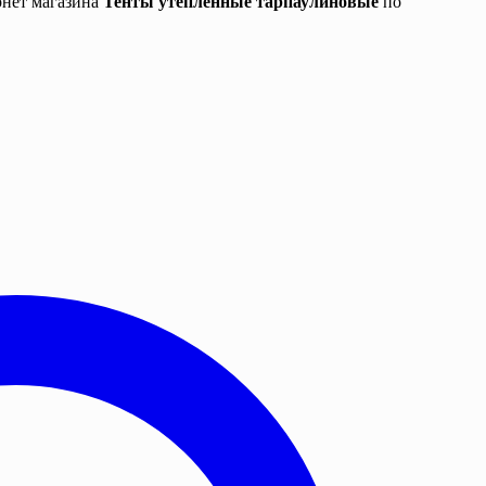
рнет магазина
Тенты утепленные тарпаулиновые
по