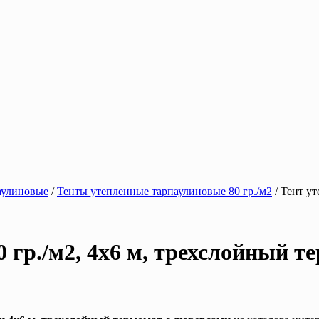
аулиновые
/
Тенты утепленные тарпаулиновые 80 гр./м2
/ Тент ут
 гр./м2, 4х6 м, трехслойный т