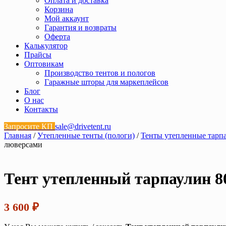
Оплата и доставка
Корзина
Мой аккаунт
Гарантия и возвраты
Оферта
Калькулятор
Прайсы
Оптовикам
Производство тентов и пологов
Гаражные шторы для маркеплейсов
Блог
О нас
Контакты
Запросите КП
sale@drivetent.ru
Главная
/
Утепленные тенты (пологи)
/
Тенты утепленные тарп
люверсами
Тент утепленный тарпаулин 80
3 600
₽