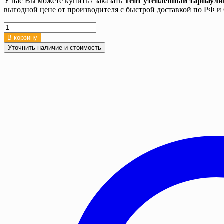
У нас Вы можете купить / заказать
Тент утепленный тарпаули
выгодной цене от производителя с быстрой доставкой по РФ 
Количество
товара
В корзину
Тент
Уточнить наличие и стоимость
утепленный
тарпаулин
80
гр./
м2,
4х6
м,
трехслойный
термомат
с
люверсами