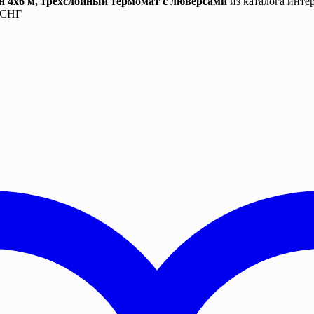
н 4х6 м, трехслойный термомат с люверсами
из каталога инте
и СНГ