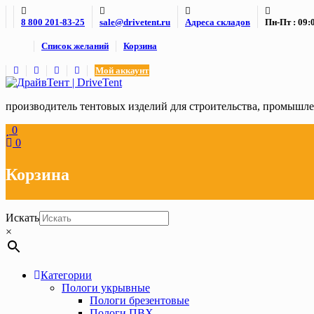
Skip
8 800 201-83-25
sale@drivetent.ru
Адреса складов
Пн-Пт : 09:0
to
content
Список желаний
Корзина
Мой аккаунт
производитель тентовых изделий для строительства, промыш
0
0
Корзина
Искать
×
Категории
Пологи укрывные
Пологи брезентовые
Пологи ПВХ