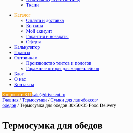
Ткани
Каталог
Оплата и доставка
Корзина
Мой аккаунт
Гарантия и возвраты
Оферта
Калькулятор
Прайсы
Оптовикам
Производство тентов и пологов
Гаражные шторы для маркеплейсов
Блог
О нас
Контакты
Запросите КП
sale@drivetent.ru
Главная
/
Термосумки
/
Сумки для ланчбоксов/
обедов
/ Термосумка для обедов 30х50х35 Food Delivery
Термосумка для обедов