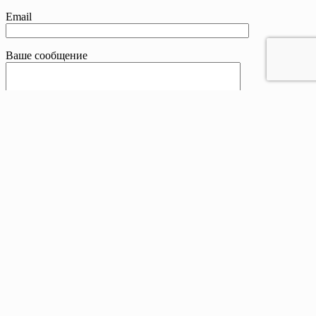
Email
Ваше сообщение
Контакты
Телефон:
8 800 201-83-25
Email:
sale@drivetent.ru
Адрес:
г. Тюмень ул. Курортная, 43, офис 12, 2 этаж