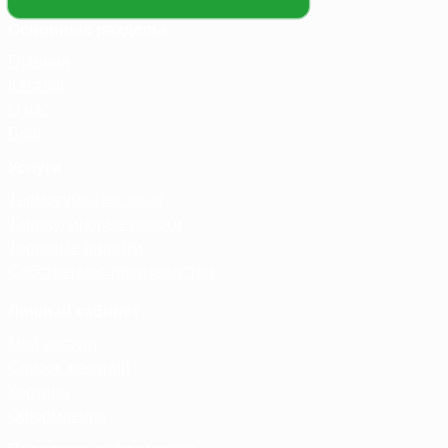
Основные разделы
Главная
Каталог
О нас
Блог
Услуги
Термосумка на заказ
Тарпаулиновые пологи
Торговые палатки
Собственное производство
Личный кабинет
Мой аккаунт
Список желаний
Корзина
Оформление