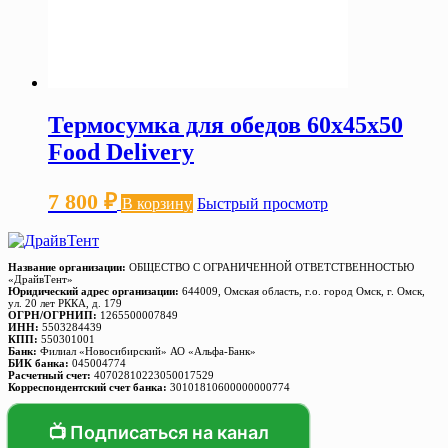
Термосумка для обедов 60х45х50
Food Delivery
7 800
₽
В корзину
Быстрый просмотр
Название организации:
ОБЩЕСТВО С ОГРАНИЧЕННОЙ ОТВЕТСТВЕННОСТЬЮ
«ДрайвТент»
Юридический адрес организации:
644009, Омская область, г.о. город Омск, г. Омск,
ул. 20 лет РККА, д. 179
ОГРН/ОГРНИП:
1265500007849
ИНН:
5503284439
КПП:
550301001
Банк:
Филиал «Новосибирский» АО «Альфа-Банк»
БИК банка:
045004774
Расчетный счет:
40702810223050017529
Корреспондентский счет банка:
30101810600000000774
📺 Подписаться на канал