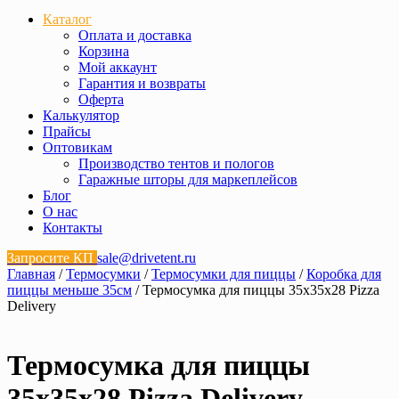
Каталог
Оплата и доставка
Корзина
Мой аккаунт
Гарантия и возвраты
Оферта
Калькулятор
Прайсы
Оптовикам
Производство тентов и пологов
Гаражные шторы для маркеплейсов
Блог
О нас
Контакты
Запросите КП
sale@drivetent.ru
Главная
/
Термосумки
/
Термосумки для пиццы
/
Коробка для
пиццы меньше 35см
/ Термосумка для пиццы 35х35х28 Pizza
Delivery
Термосумка для пиццы
35х35х28 Pizza Delivery