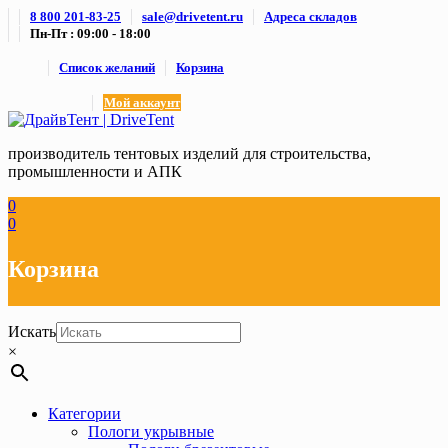
Skip
8 800 201-83-25
sale@drivetent.ru
Адреса складов
to
Пн-Пт : 09:00 - 18:00
content
Список желаний
Корзина
Мой аккаунт
производитель тентовых изделий для строительства,
промышленности и АПК
0
0
Корзина
Искать
×
Категории
Пологи укрывные