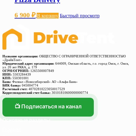
6 900
₽
В корзину
Быстрый просмотр
Название организации:
ОБЩЕСТВО С ОГРАНИЧЕННОЙ ОТВЕТСТВЕННОСТЬЮ
«ДрайвТент»
Юридический адрес организации:
644009, Омская область, г.о. город Омск, г. Омск,
ул. 20 лет РККА, д. 179
ОГРН/ОГРНИП:
1265500007849
ИНН:
5503284439
КПП:
550301001
Банк:
Филиал «Новосибирский» АО «Альфа-Банк»
БИК банка:
045004774
Расчетный счет:
40702810223050017529
Корреспондентский счет банка:
30101810600000000774
📺 Подписаться на канал
Основные разделы
Главная