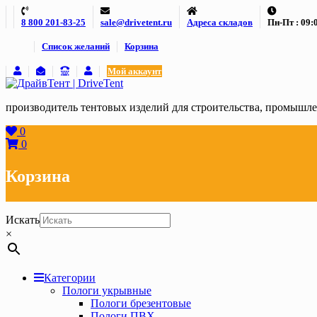
Skip
8 800 201-83-25
sale@drivetent.ru
Адреса складов
Пн-Пт : 09:0
to
content
Список желаний
Корзина
Мой аккаунт
производитель тентовых изделий для строительства, промыш
0
0
Корзина
Искать
×
Категории
Пологи укрывные
Пологи брезентовые
Пологи ПВХ