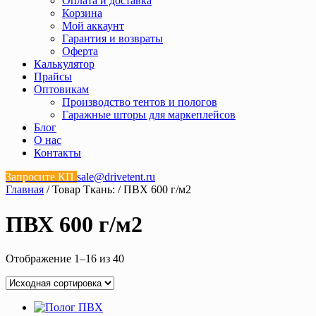
Оплата и доставка
Корзина
Мой аккаунт
Гарантия и возвраты
Оферта
Калькулятор
Прайсы
Оптовикам
Производство тентов и пологов
Гаражные шторы для маркеплейсов
Блог
О нас
Контакты
Запросите КП
sale@drivetent.ru
Главная
/ Товар Ткань: / ПВХ 600 г/м2
ПВХ 600 г/м2
Отображение 1–16 из 40