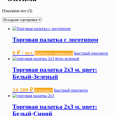
Показаны все (3)
Торговая палатка с логотипом
Этот
0
₽
/ шт.
Выберите параметры
Быстрый просмотр
товар
имеет
несколько
Торговая палатка 2х3 м. цвет:
вариаций.
Опции
Белый-Зеленый
можно
выбрать
на
14 500
₽
В корзину
Быстрый просмотр
странице
товара.
Торговая палатка 2х3 м. цвет:
Белый-Синий