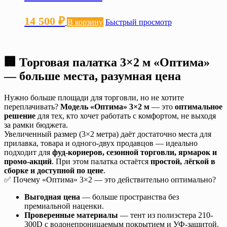
14 500
₽
В корзину
Быстрый просмотр
🏢 Торговая палатка 3×2 м «Оптима»
— больше места, разумная цена
Нужно больше площади для торговли, но не хотите
переплачивать?
Модель «Оптима» 3×2 м
— это
оптимальное
решение
для тех, кто хочет работать с комфортом, не выходя
за рамки бюджета.
Увеличенный размер (3×2 метра) даёт достаточно места для
прилавка, товара и одного-двух продавцов — идеально
подходит для
фуд-корнеров, сезонной торговли, ярмарок и
промо-акций
. При этом палатка остаётся
простой, лёгкой в
сборке и доступной по цене
.
✅ Почему «Оптима» 3×2 — это действительно оптимально?
Выгодная цена
— больше пространства без
премиальной наценки.
Проверенные материалы
— тент из полиэстера 210-
300D с водонепроницаемым покрытием и УФ-защитой.