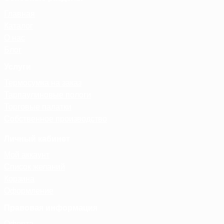
Главная
Каталог
О нас
Блог
Услуги
Термосумка на заказ
Тарпаулиновые пологи
Торговые палатки
Собственное производство
Личный кабинет
Мой аккаунт
Список желаний
Корзина
Оформление
Правовая информация
Оферта