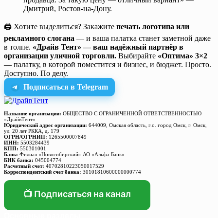
Дмитрий, Ростов-на-Дону.
🖨️ Хотите выделиться? Закажите
печать логотипа или
рекламного слогана
— и ваша палатка станет заметной даже
в толпе.
«Драйв Тент» — ваш надёжный партнёр в
организации уличной торговли.
Выбирайте
«Оптима» 3×2
— палатку, в которой поместится и бизнес, и бюджет. Просто.
Доступно. По делу.
Подписаться в Telegram
Название организации:
ОБЩЕСТВО С ОГРАНИЧЕННОЙ ОТВЕТСТВЕННОСТЬЮ
«ДрайвТент»
Юридический адрес организации:
644009, Омская область, г.о. город Омск, г. Омск,
ул. 20 лет РККА, д. 179
ОГРН/ОГРНИП:
1265500007849
ИНН:
5503284439
КПП:
550301001
Банк:
Филиал «Новосибирский» АО «Альфа-Банк»
БИК банка:
045004774
Расчетный счет:
40702810223050017529
Корреспондентский счет банка:
30101810600000000774
📺 Подписаться на канал
Основные разделы