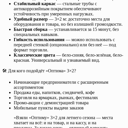
Стабильный каркас
— стальные трубы с
антикоррозийным покрытием обеспечивают
устойчивость при умеренных нагрузках.
Удобный размер
— 3×2 м: достаточно места для
оборудования и товара, но без излишней громоздкости.
Быстрая сборка
— устанавливается за 15 минут, без
специальных навыков.
Гибкость использования
— можно использовать с
передней стенкой (опционально) или без неё — под
формат торговли.
Классические цвета
— бело-синяя, бело-зелёная, бело-
красная. Универсальный и узнаваемый вид.
🛠️ Для кого подойдёт «Оптима» 3×2?
Начинающие предприниматели с расширенным
ассортиментом
Продажа еды, напитков, сэндвичей, кофе
Торговля на ярмарках, рынках, фестивалях
Промо-акции с демонстрацией товара
Мобильные пункты выдачи заказов
«Взяли «Оптиму» 3×2 для летнего сезона — места
хватает на всё: и на товар, и на кассу, и на
продавца. За такую цену — отличный вариант» —