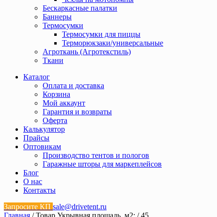
Бескаркасные палатки
Баннеры
Термосумки
Термосумки для пиццы
Терморюкзаки/универсальные
Агроткань (Агротекстиль)
Ткани
Каталог
Оплата и доставка
Корзина
Мой аккаунт
Гарантия и возвраты
Оферта
Калькулятор
Прайсы
Оптовикам
Производство тентов и пологов
Гаражные шторы для маркеплейсов
Блог
О нас
Контакты
Запросите КП
sale@drivetent.ru
Главная
/ Товар Укрывная площадь, м2: / 45