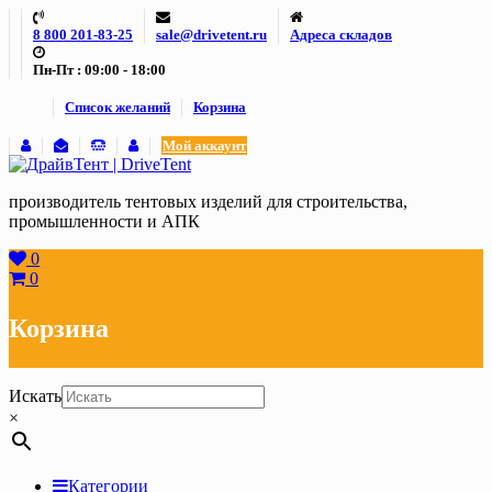
Skip
8 800 201-83-25
sale@drivetent.ru
Адреса складов
to
content
Пн-Пт : 09:00 - 18:00
Список желаний
Корзина
Мой аккаунт
производитель тентовых изделий для строительства,
промышленности и АПК
0
0
Корзина
Искать
×
Категории