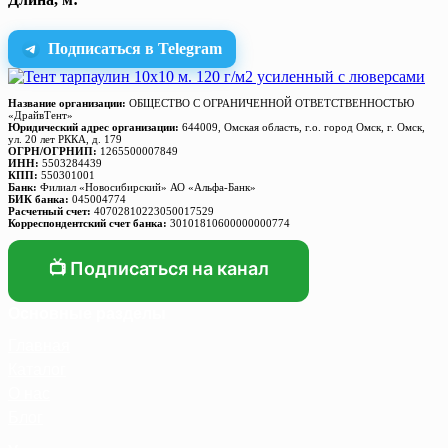
Подписаться в Telegram
Название организации:
ОБЩЕСТВО С ОГРАНИЧЕННОЙ ОТВЕТСТВЕННОСТЬЮ
«ДрайвТент»
Юридический адрес организации:
644009, Омская область, г.о. город Омск, г. Омск,
ул. 20 лет РККА, д. 179
ОГРН/ОГРНИП:
1265500007849
ИНН:
5503284439
КПП:
550301001
Банк:
Филиал «Новосибирский» АО «Альфа-Банк»
БИК банка:
045004774
Расчетный счет:
40702810223050017529
Корреспондентский счет банка:
30101810600000000774
📺 Подписаться на канал
Основные разделы
Главная
Каталог
О нас
Блог