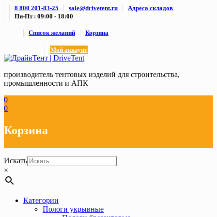
Skip
8 800 201-83-25
sale@drivetent.ru
Адреса складов
to
Пн-Пт : 09:00 - 18:00
content
Список желаний
Корзина
Мой аккаунт
производитель тентовых изделий для строительства,
промышленности и АПК
0
0
Корзина
Искать
×
Категории
Пологи укрывные