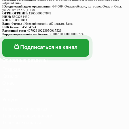
«ДрайвТент»
Юридический адрес организации:
644009, Омская область, г.о. город Омск, г. Омск,
ул. 20 лет РККА, д. 179
ОГРН/ОГРНИП:
1265500007849
ИНН:
5503284439
КПП:
550301001
Банк:
Филиал «Новосибирский» АО «Альфа-Банк»
БИК банка:
045004774
Расчетный счет:
40702810223050017529
Корреспондентский счет банка:
30101810600000000774
📺 Подписаться на канал
Основные разделы
Главная
Каталог
О нас
Блог
Услуги
Термосумка на заказ
Тарпаулиновые пологи
Торговые палатки