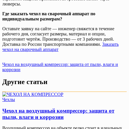
люверсы.
Где заказать чехол на сварочный аппарат по
индивидуальным размерам?
Оставьте заявку на сайте — инженер свяжется в течение
рабочего дня, согласует размеры, материал и опции,
подготовит чертёж. Производство — от 3 рабочих дней.
Доставка по России транспортными компаниями.
Заказать
чехол на сварочный аппарат
Навигация
Чехол на воздушный компрессор: защита от пыли, влаги и
коррозии
по
записям
Другие статьи
Чехлы
Чехол на воздушный компрессор: защита от
пыли, влаги и коррозии
Воздушный компрессор на объекте редко стоит в идеальных