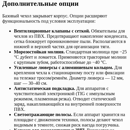
Дополнительные опции
Базовый чехол закрывает корпус. Опции расширяют
функциональность под условия эксплуатации:
Вентиляционные клапаны с сеткой.
Обязательны для
чехлов из ПВХ. Предотвращают накопление конденсата,
сетка блокирует проникновение пыли. Располагаются в
нижней и верхней частях для организации тяги.
Морозостойкая молния.
Стандартная молница при −25
°C дубеет и ломается. Применяются тракторные молнии
с крупным зубом, работоспособные до −40 °C.
Усиленные люверсы с алюминиевым кольцом.
Для
крепления чехла к стационарному посту или фиксации
на тележке тросом/ремнём. Диаметр люверса — 12 мм,
шаг — 30–40 см.
Антистатическая подкладка.
Для аппаратов с
чувствительной электроникой (TIG с импульсным
режимом, плазменная резка). Отводит статический
заряд, накапливающийся на внутренней поверхности
ПВХ.
Светоотражающие полосы.
Если аппарат хранится на
площадке с движением техники, полосы делают чехол
видимым в темноте, снижая риск наезда погрузчика.