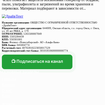
пыли, ультрафиолета и загрязнений во время хранения и
перевозки. Материал подбирают в зависимости от...
Название организации:
ОБЩЕСТВО С ОГРАНИЧЕННОЙ ОТВЕТСТВЕННОСТЬЮ
«ДрайвТент»
Юридический адрес организации:
644009, Омская область, г.о. город Омск, г. Омск,
ул. 20 лет РККА, д. 179
ОГРН/ОГРНИП:
1265500007849
ИНН:
5503284439
КПП:
550301001
Банк:
Филиал «Новосибирский» АО «Альфа-Банк»
БИК банка:
045004774
Расчетный счет:
40702810223050017529
Корреспондентский счет банка:
30101810600000000774
📺 Подписаться на канал
Основные разделы
Главная
Каталог
О нас
Блог
Услуги