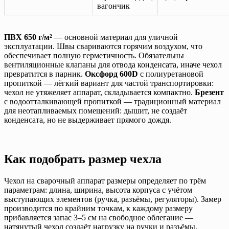
вагончик
ПВХ 650 г/м²
— основной материал для уличной
эксплуатации. Швы свариваются горячим воздухом, что
обеспечивает полную герметичность. Обязательны
вентиляционные клапаны для отвода конденсата, иначе чехол
превратится в парник.
Оксфорд 600D
с полиуретановой
пропиткой — лёгкий вариант для частой транспортировки:
чехол не утяжеляет аппарат, складывается компактно.
Брезент
с водоотталкивающей пропиткой — традиционный материал
для неотапливаемых помещений: дышит, не создаёт
конденсата, но не выдерживает прямого дождя.
Как подобрать размер чехла
Чехол на сварочный аппарат размеры определяет по трём
параметрам: длина, ширина, высота корпуса с учётом
выступающих элементов (ручка, разъёмы, регуляторы). Замер
производится по крайним точкам, к каждому размеру
прибавляется запас 3–5 см на свободное облегание —
натянутый чехол создаёт нагрузку на ручки и разъёмы,