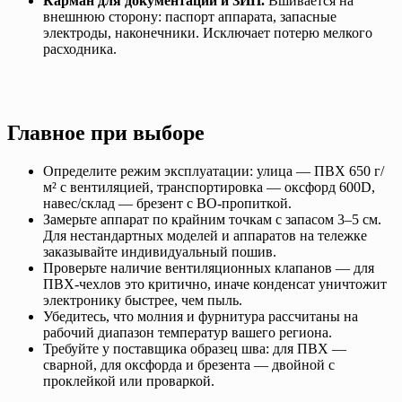
Карман для документации и ЗИП.
Вшивается на
внешнюю сторону: паспорт аппарата, запасные
электроды, наконечники. Исключает потерю мелкого
расходника.
Главное при выборе
Определите режим эксплуатации: улица — ПВХ 650 г/
м² с вентиляцией, транспортировка — оксфорд 600D,
навес/склад — брезент с ВО-пропиткой.
Замерьте аппарат по крайним точкам с запасом 3–5 см.
Для нестандартных моделей и аппаратов на тележке
заказывайте индивидуальный пошив.
Проверьте наличие вентиляционных клапанов — для
ПВХ-чехлов это критично, иначе конденсат уничтожит
электронику быстрее, чем пыль.
Убедитесь, что молния и фурнитура рассчитаны на
рабочий диапазон температур вашего региона.
Требуйте у поставщика образец шва: для ПВХ —
сварной, для оксфорда и брезента — двойной с
проклейкой или проваркой.