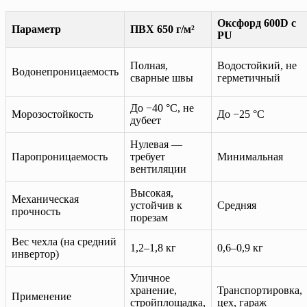
Оксфорд 600D с
Параметр
ПВХ 650 г/м²
PU
Полная,
Водостойкий, не
Водонепроницаемость
сварные швы
герметичный
До −40 °C, не
Морозостойкость
До −25 °C
дубеет
Нулевая —
Паропроницаемость
требует
Минимальная
вентиляции
Высокая,
Механическая
устойчив к
Средняя
прочность
порезам
Вес чехла (на средний
1,2–1,8 кг
0,6–0,9 кг
инвертор)
Уличное
хранение,
Транспортировка,
Применение
стройплощадка,
цех, гараж