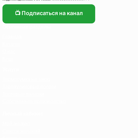
📺 Подписаться на канал
Основные разделы
Главная
Каталог
О нас
Блог
Услуги
Термосумка на заказ
Тарпаулиновые пологи
Торговые палатки
Собственное производство
Личный кабинет
Мой аккаунт
Список желаний