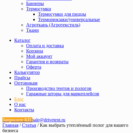
Баннеры
Термосумки
Термосумки для пиццы
Терморюкзаки/универсальные
Агроткань (Агротекстиль)
Ткани
Каталог
Оплата и доставка
Корзина
Мой аккаунт
Гарантия и возвраты
Оферта
Калькулятор
Прайсы
Оптовикам
Производство тентов и пологов
Гаражные шторы для маркеплейсов
Блог
О нас
Контакты
Запросите КП
sale@drivetent.ru
Главная
/
Статьи
/ Как выбрать утеплённый полог для вашего
бизнеса