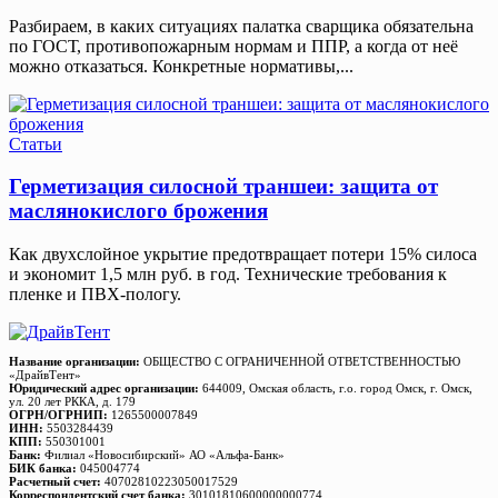
Разбираем, в каких ситуациях палатка сварщика обязательна
по ГОСТ, противопожарным нормам и ППР, а когда от неё
можно отказаться. Конкретные нормативы,...
Статьи
Герметизация силосной траншеи: защита от
маслянокислого брожения
Как двухслойное укрытие предотвращает потери 15% силоса
и экономит 1,5 млн руб. в год. Технические требования к
пленке и ПВХ-пологу.
Название организации:
ОБЩЕСТВО С ОГРАНИЧЕННОЙ ОТВЕТСТВЕННОСТЬЮ
«ДрайвТент»
Юридический адрес организации:
644009, Омская область, г.о. город Омск, г. Омск,
ул. 20 лет РККА, д. 179
ОГРН/ОГРНИП:
1265500007849
ИНН:
5503284439
КПП:
550301001
Банк:
Филиал «Новосибирский» АО «Альфа-Банк»
БИК банка:
045004774
Расчетный счет:
40702810223050017529
Корреспондентский счет банка:
30101810600000000774