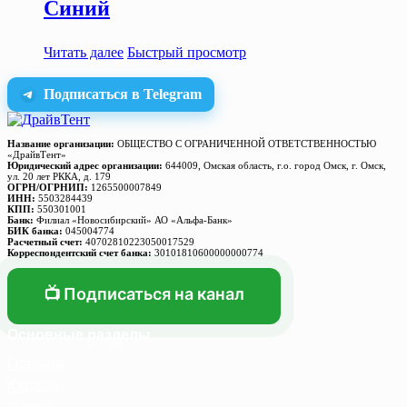
Синий
Читать далее
Быстрый просмотр
Подписаться в Telegram
Название организации:
ОБЩЕСТВО С ОГРАНИЧЕННОЙ ОТВЕТСТВЕННОСТЬЮ
«ДрайвТент»
Юридический адрес организации:
644009, Омская область, г.о. город Омск, г. Омск,
ул. 20 лет РККА, д. 179
ОГРН/ОГРНИП:
1265500007849
ИНН:
5503284439
КПП:
550301001
Банк:
Филиал «Новосибирский» АО «Альфа-Банк»
БИК банка:
045004774
Расчетный счет:
40702810223050017529
Корреспондентский счет банка:
30101810600000000774
📺 Подписаться на канал
Основные разделы
Главная
Каталог