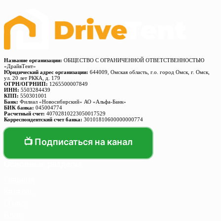
Название организации:
ОБЩЕСТВО С ОГРАНИЧЕННОЙ ОТВЕТСТВЕННОСТЬЮ
«ДрайвТент»
Юридический адрес организации:
644009, Омская область, г.о. город Омск, г. Омск,
ул. 20 лет РККА, д. 179
ОГРН/ОГРНИП:
1265500007849
ИНН:
5503284439
КПП:
550301001
Банк:
Филиал «Новосибирский» АО «Альфа-Банк»
БИК банка:
045004774
Расчетный счет:
40702810223050017529
Корреспондентский счет банка:
30101810600000000774
📺 Подписаться на канал
Основные разделы
Главная
Каталог
О нас
Блог