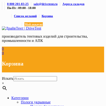
Skip
8 800 201-83-25
sale@drivetent.ru
Адреса складов
to
Пн-Пт : 09:00 - 18:00
content
Список желаний
Корзина
Мой аккаунт
производитель тентовых изделий для строительства,
промышленности и АПК
0
0
Корзина
Искать
×
Категории
Пологи укрывные