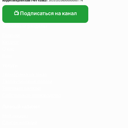
Корреспондентский счет банка:
30101810600000000774
📺 Подписаться на канал
Основные разделы
Главная
Каталог
О нас
Блог
Услуги
Термосумка на заказ
Тарпаулиновые пологи
Торговые палатки
Собственное производство
Личный кабинет
Мой аккаунт
Список желаний