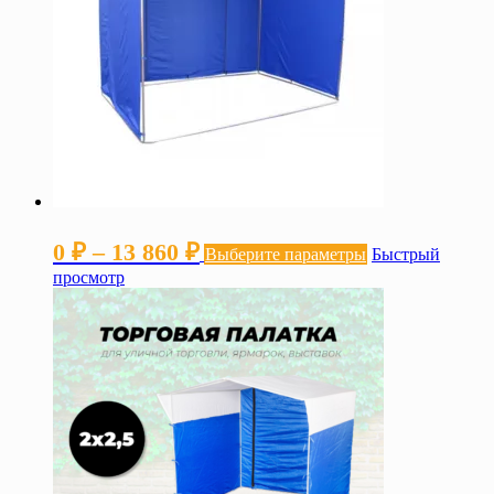
странице
товара.
Диапазон
Этот
0
₽
–
13 860
₽
Выберите параметры
Быстрый
товар
цен:
просмотр
имеет
несколько
0 ₽
вариаций.
–
Опции
можно
13 860 ₽
выбрать
на
странице
товара.