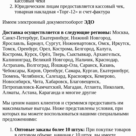
кассовый чеки
Юридическим лицам предоставляется кассовый чек,
товарная накладная «Торг-12» и счет-фактура
Имеем электронный документооборот
ЭДО
Доставка осуществляется в следующие регионы:
Москва,
Санкт-Петербург, Екатеринбург, Нижний Новгород,
Ярославль, Барнаул, Сургут, Нижневартовск, Омск, Иркутск,
Томск, Оренбург, Орел, Кострома, Белгород, Калуга,
Кострома, Курск, Орёл, Тверь, Сыктывкар, Архангельск,
Калининград, Великий Новгород, Нальчик, Краснодар,
Астрахань, Волгоград, Йошкар-Ола, Саранск, Казань,
Чебоксары, Киров, Оренбург, Самара, Курган, Екатеринбург,
Тюмень, Челябинск, Салехард, Красноярск, Кемерово,
Новосибирск, Чита, Хабаровск, Благовещенск,
Петропавловск-Камчатский, Магадан, Атланта, Николаев,
Алматы, Астана, Караганда и многие другие
Мы ценим наших клиентов и стремимся предоставить им
максимальные выгоды. Ниже представлены условия, при
которых вы можете воспользоваться нашими специальными
предложениями:
Оптовые заказы более 10 штук:
При покупке товаров
в оптовом объеме, начиная с 10 штук, вы имеете