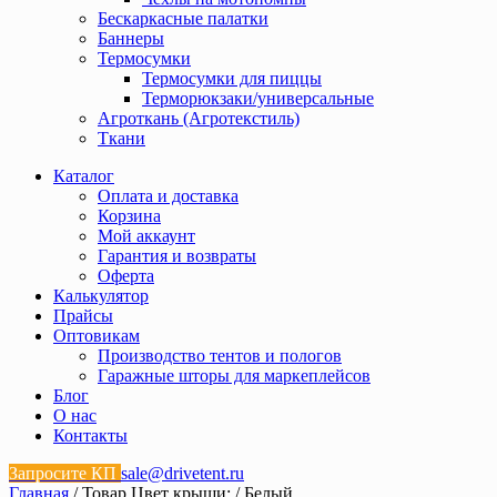
Бескаркасные палатки
Баннеры
Термосумки
Термосумки для пиццы
Терморюкзаки/универсальные
Агроткань (Агротекстиль)
Ткани
Каталог
Оплата и доставка
Корзина
Мой аккаунт
Гарантия и возвраты
Оферта
Калькулятор
Прайсы
Оптовикам
Производство тентов и пологов
Гаражные шторы для маркеплейсов
Блог
О нас
Контакты
Запросите КП
sale@drivetent.ru
Главная
/ Товар Цвет крыши: / Белый