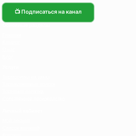
📺 Подписаться на канал
Основные разделы
Главная
Каталог
О нас
Блог
Услуги
Термосумка на заказ
Тарпаулиновые пологи
Торговые палатки
Собственное производство
Личный кабинет
Мой аккаунт
Список желаний
Корзина