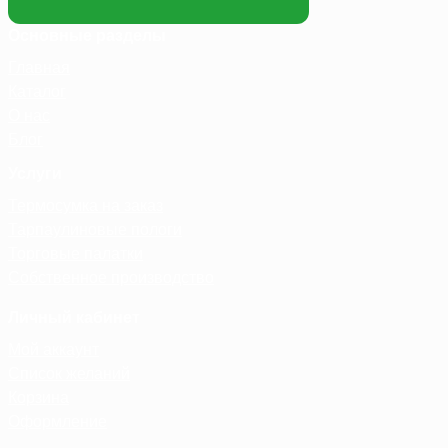
Основные разделы
Главная
Каталог
О нас
Блог
Услуги
Термосумка на заказ
Тарпаулиновые пологи
Торговые палатки
Собственное производство
Личный кабинет
Мой аккаунт
Список желаний
Корзина
Оформление