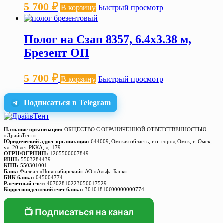
5 700
₽
В корзину
Быстрый просмотр
Полог на Сзап 8357, 6.4х3.38 м,
Брезент ОП
5 700
₽
В корзину
Быстрый просмотр
Подписаться в Telegram
Название организации:
ОБЩЕСТВО С ОГРАНИЧЕННОЙ ОТВЕТСТВЕННОСТЬЮ
«ДрайвТент»
Юридический адрес организации:
644009, Омская область, г.о. город Омск, г. Омск,
ул. 20 лет РККА, д. 179
ОГРН/ОГРНИП:
1265500007849
ИНН:
5503284439
КПП:
550301001
Банк:
Филиал «Новосибирский» АО «Альфа-Банк»
БИК банка:
045004774
Расчетный счет:
40702810223050017529
Корреспондентский счет банка:
30101810600000000774
📺 Подписаться на канал