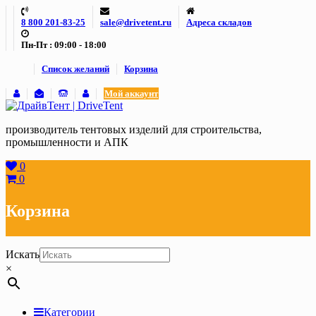
Skip
8 800 201-83-25
sale@drivetent.ru
Адреса складов
to
content
Пн-Пт : 09:00 - 18:00
Список желаний
Корзина
Мой аккаунт
производитель тентовых изделий для строительства,
промышленности и АПК
0
0
Корзина
Искать
×
Категории