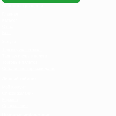
Основные разделы
Главная
Каталог
О нас
Блог
Услуги
Термосумка на заказ
Тарпаулиновые пологи
Торговые палатки
Собственное производство
Личный кабинет
Мой аккаунт
Список желаний
Корзина
Оформление
Правовая информация