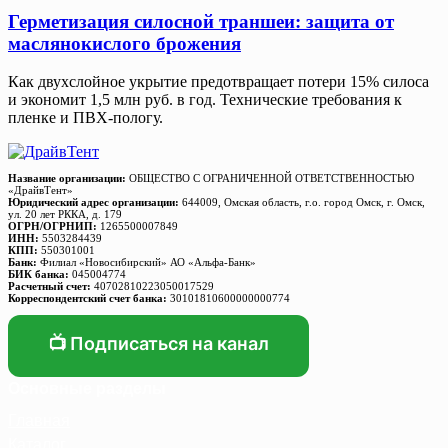
Герметизация силосной траншеи: защита от
маслянокислого брожения
Как двухслойное укрытие предотвращает потери 15% силоса
и экономит 1,5 млн руб. в год. Технические требования к
пленке и ПВХ-пологу.
Название организации:
ОБЩЕСТВО С ОГРАНИЧЕННОЙ ОТВЕТСТВЕННОСТЬЮ
«ДрайвТент»
Юридический адрес организации:
644009, Омская область, г.о. город Омск, г. Омск,
ул. 20 лет РККА, д. 179
ОГРН/ОГРНИП:
1265500007849
ИНН:
5503284439
КПП:
550301001
Банк:
Филиал «Новосибирский» АО «Альфа-Банк»
БИК банка:
045004774
Расчетный счет:
40702810223050017529
Корреспондентский счет банка:
30101810600000000774
📺 Подписаться на канал
Основные разделы
Главная
Каталог