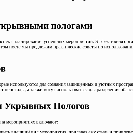
 укрывными пологами
пект планирования успешных мероприятий. Эффективная органи
В этом посте мы предложим практические советы по использова
ов
ые используются для создания защищенных и уютных пространс
т непогоды, а также могут использоваться для разделения облас
я Укрывных Пологов
 на мероприятиях включают:
шить внешний вид мероприятия, придавая ему стиль и привлека