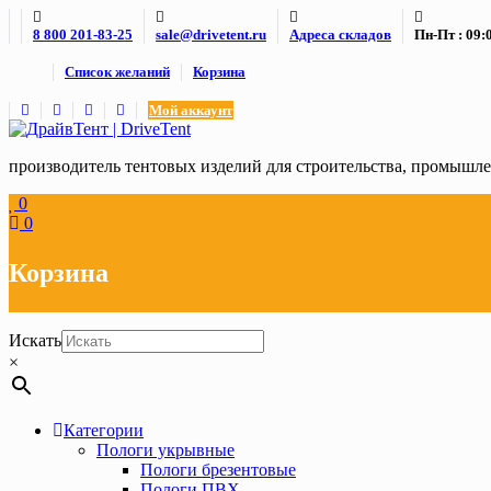
Skip
8 800 201-83-25
sale@drivetent.ru
Адреса складов
Пн-Пт : 09:0
to
content
Список желаний
Корзина
Мой аккаунт
производитель тентовых изделий для строительства, промыш
0
0
Корзина
Искать
×
Категории
Пологи укрывные
Пологи брезентовые
Пологи ПВХ