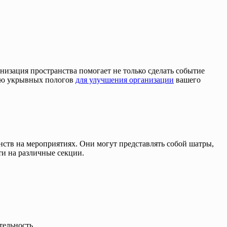
зация пространства помогает не только сделать событие
нию укрывных пологов
для улучшения организации
вашего
тв на мероприятиях. Они могут представлять собой шатры,
ти на различные секции.
тельность.