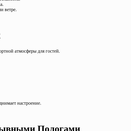
а.
и ветре.
х
ортной атмосферы для гостей.
.
днимает настроение.
крывными Пологами