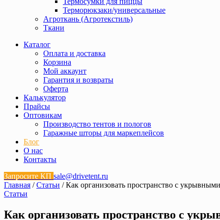
Термосумки для пиццы
Терморюкзаки/универсальные
Агроткань (Агротекстиль)
Ткани
Каталог
Оплата и доставка
Корзина
Мой аккаунт
Гарантия и возвраты
Оферта
Калькулятор
Прайсы
Оптовикам
Производство тентов и пологов
Гаражные шторы для маркеплейсов
Блог
О нас
Контакты
Запросите КП
sale@drivetent.ru
Главная
/
Статьи
/ Как организовать пространство с укрывным
Статьи
Как организовать пространство с укр