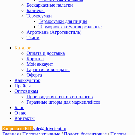
Бескаркасные палатки
Баннеры
Термосумки
Термосумки для пиццы
Терморюкзаки/универсальные
Агроткань (Агротекстиль)
Ткани
Каталог
Оплата и доставка
Корзина
Мой аккаунт
Гарантия и возвраты
Оферта
Калькулятор
Прайсы
Оптовикам
Производство тентов и пологов
Гаражные шторы для маркеплейсов
Блог
О нас
Контакты
Запросите КП
sale@drivetent.ru
Главная
/
Пологи укрывные
/
Пологи брезентовые
/
Пологи