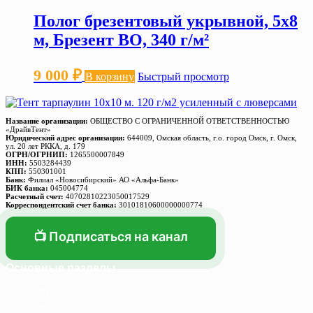
Полог брезентовый укрывной, 5х8
м, Брезент ВО, 340 г/м²
9 000
₽
В корзину
Быстрый просмотр
Название организации:
ОБЩЕСТВО С ОГРАНИЧЕННОЙ ОТВЕТСТВЕННОСТЬЮ
«ДрайвТент»
Юридический адрес организации:
644009, Омская область, г.о. город Омск, г. Омск,
ул. 20 лет РККА, д. 179
ОГРН/ОГРНИП:
1265500007849
ИНН:
5503284439
КПП:
550301001
Банк:
Филиал «Новосибирский» АО «Альфа-Банк»
БИК банка:
045004774
Расчетный счет:
40702810223050017529
Корреспондентский счет банка:
30101810600000000774
📺 Подписаться на канал
Основные разделы
Главная
Каталог