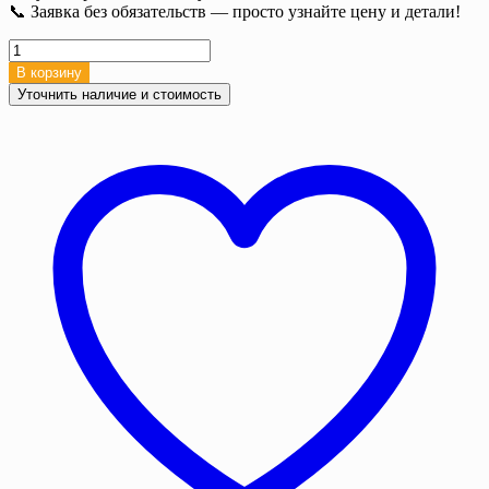
📞 Заявка без обязательств — просто узнайте цену и детали!
Количество
товара
В корзину
Полог
Уточнить наличие и стоимость
брезентовый
укрывной,
2х4
м,
Брезент
ОП,
340
г/
м²