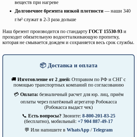
веществ при нагреве
Долговечнее брезента низкой плотности
— наши 340
г/м² служат в 2-3 раза дольше
Наш брезент производится по стандарту
ГОСТ 15530-93
и
проходит обязательную водоотталкивающую пропитку,
которая не смывается дождем и сохраняется весь срок службы.
📦 Доставка и оплата
🚚
Изготовление от 2 дней:
Отправим по РФ и СНГ с
помощью транспортных компаний по согласованию
💳
Оплата:
безналичный расчет для юр. лиц, приём
оплаты через платёжный агрегатор Робокасса
(Робокасса выдаст чек)
📞
Есть вопросы?
Звоните:
8-800-201-83-25
(бесплатно), мобильный:
+7 904 887-49-17
💬 Или напишите в
WhatsApp
/
Telegram