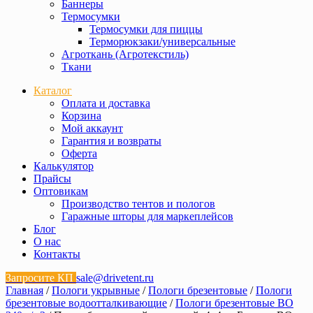
Баннеры
Термосумки
Термосумки для пиццы
Терморюкзаки/универсальные
Агроткань (Агротекстиль)
Ткани
Каталог
Оплата и доставка
Корзина
Мой аккаунт
Гарантия и возвраты
Оферта
Калькулятор
Прайсы
Оптовикам
Производство тентов и пологов
Гаражные шторы для маркеплейсов
Блог
О нас
Контакты
Запросите КП
sale@drivetent.ru
Главная
/
Пологи укрывные
/
Пологи брезентовые
/
Пологи
брезентовые водоотталкивающие
/
Пологи брезентовые ВО