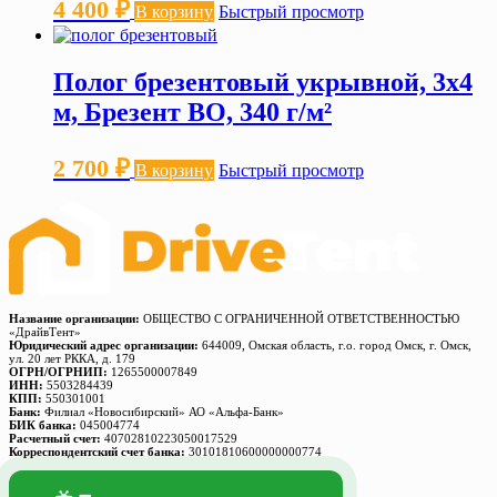
4 400
₽
В корзину
Быстрый просмотр
Полог брезентовый укрывной, 3х4
м, Брезент ВО, 340 г/м²
2 700
₽
В корзину
Быстрый просмотр
Название организации:
ОБЩЕСТВО С ОГРАНИЧЕННОЙ ОТВЕТСТВЕННОСТЬЮ
«ДрайвТент»
Юридический адрес организации:
644009, Омская область, г.о. город Омск, г. Омск,
ул. 20 лет РККА, д. 179
ОГРН/ОГРНИП:
1265500007849
ИНН:
5503284439
КПП:
550301001
Банк:
Филиал «Новосибирский» АО «Альфа-Банк»
БИК банка:
045004774
Расчетный счет:
40702810223050017529
Корреспондентский счет банка:
30101810600000000774