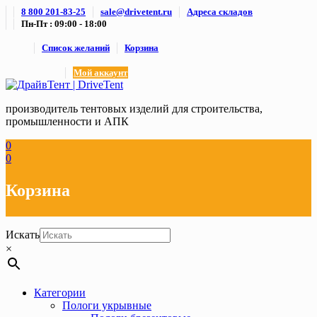
Skip
8 800 201-83-25
sale@drivetent.ru
Адреса складов
to
Пн-Пт : 09:00 - 18:00
content
Список желаний
Корзина
Мой аккаунт
производитель тентовых изделий для строительства,
промышленности и АПК
0
0
Корзина
Искать
×
Категории
Пологи укрывные