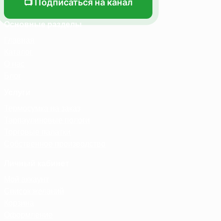
📺 Подписаться на канал
Основные разделы
Главная
Каталог
О нас
Блог
Услуги
Термосумка на заказ
Тарпаулиновые пологи
Торговые палатки
Собственное производство
Личный кабинет
Мой аккаунт
Список желаний
Корзина
Оформление