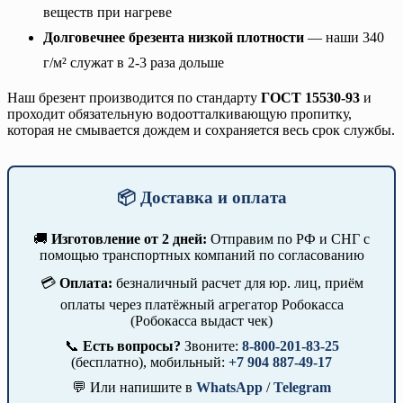
веществ при нагреве
Долговечнее брезента низкой плотности
— наши 340
г/м² служат в 2-3 раза дольше
Наш брезент производится по стандарту
ГОСТ 15530-93
и
проходит обязательную водоотталкивающую пропитку,
которая не смывается дождем и сохраняется весь срок службы.
📦 Доставка и оплата
🚚
Изготовление от 2 дней:
Отправим по РФ и СНГ с
помощью транспортных компаний по согласованию
💳
Оплата:
безналичный расчет для юр. лиц, приём
оплаты через платёжный агрегатор Робокасса
(Робокасса выдаст чек)
📞
Есть вопросы?
Звоните:
8-800-201-83-25
(бесплатно), мобильный:
+7 904 887-49-17
💬 Или напишите в
WhatsApp
/
Telegram